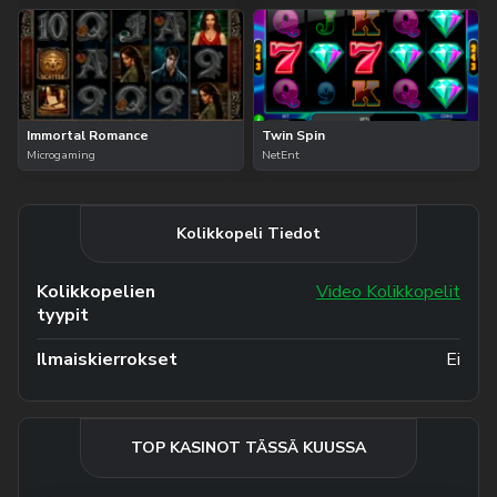
Immortal Romance
Twin Spin
Microgaming
NetEnt
Kolikkopeli Tiedot
Kolikkopelien
Video Kolikkopelit
tyypit
Ilmaiskierrokset
Ei
TOP KASINOT TÄSSÄ KUUSSA