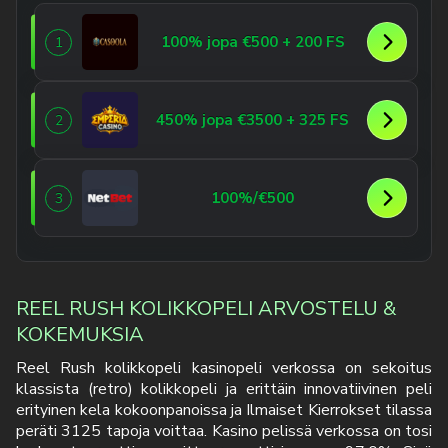
100% jopa €500 + 200 FS
1
450% jopa €3500 + 325 FS
2
100%/€500
3
REEL RUSH KOLIKKOPELI ARVOSTELU &
KOKEMUKSIA
Reel Rush kolikkopeli kasinopeli verkossa on sekoitus
klassista (retro) kolikkopeli ja erittäin innovatiivinen peli
erityinen kela kokoonpanoissa ja Ilmaiset Kierrokset tilassa
peräti 3125 tapoja voittaa. Kasino pelissä verkossa on tosi