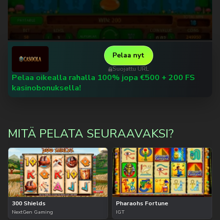
Pelaa nyt
Suojattu URL
Pelaa oikealla rahalla 100% jopa €500 + 200 FS
kasinobonuksella!
MITÄ PELATA SEURAAVAKSI?
300 Shields
Pharaohs Fortune
NextGen Gaming
IGT