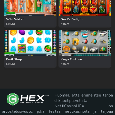
Wild Water
Devil’s Delight
NetEnt
NetEnt
Fruit Shop
Mega Fortune
NetEnt
NetEnt
Huomaa, että emme itse tarjoa
uhkapelipalveluita.
NettiCasinoHEX on
arvostelusivusto, joka testaa nettikasinoita ja tarjoaa