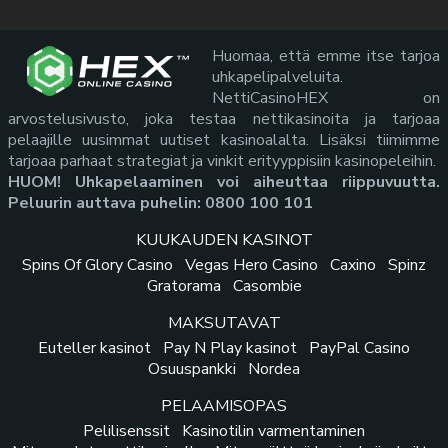
Huomaa, että emme itse tarjoa
uhkapelipalveluita.
NettiCasinoHEX on
arvostelusivusto, joka testaa nettikasinoita ja tarjoaa
pelaajille uusimmat uutiset kasinoalalta. Lisäksi tiimimme
tarjoaa parhaat strategiat ja vinkit erityyppisiin kasinopeleihin.
HUOM! Uhkapelaaminen voi aiheuttaa riippuvuutta.
Peluurin auttava puhelin: 0800 100 101
KUUKAUDEN KASINOT
Spins Of Glory Casino
Vegas Hero Casino
Caxino
Spinz
Gratorama
Casombie
MAKSUTAVAT
Euteller kasinot
Pay N Play kasinot
PayPal Casino
Osuuspankki
Nordea
PELAAMISOPAS
Pelilisenssit
Kasinotilin varmentaminen