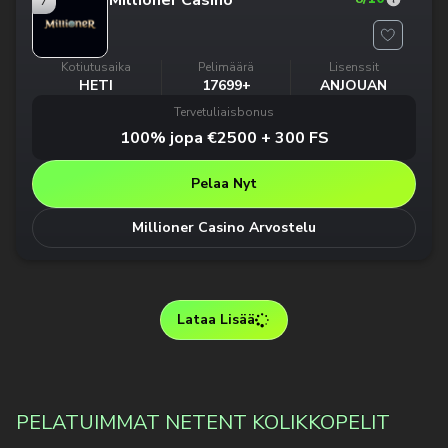
7
Kotiutusaika
Pelimäärä
Lisenssit
HETI
17699+
ANJOUAN
Tervetuliaisbonus
100% jopa €2500 + 300 FS
Pelaa Nyt
Millioner Casino Arvostelu
Lataa Lisää
PELATUIMMAT NETENT KOLIKKOPELIT