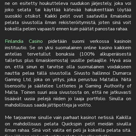
ne on esitetty houkutteleva ruudukon järjestely, joka voi
joko selata tai käyttää kätevää hakukenttään löytää
suosikki otsikot. Kaikki pelit ovat saatavilla ilmaiseksi
pelata sivustolla ilman rekisteröitymistä, joten sinä voit
kokeilla pelien vapaasti ennen kuin päätät panostaa rahaa.
Finlandia Casino
pidetään suomi verkossa kasinoin
instituutio. Se on yksi suomalainen online kasino kaikkein
antelias tervetullut bonuksia (100% alkuperäisestä
talletus plus ilmaiskierrosta) uusille pelaajille. Hyvä asia
on, että sinun ei tarvitse olla suomalainen voidakseen
nauttia pelaa tällä sivustolla. Sivusto hallinnoi Dumarca
Gaming Ltd, joka on yritys, joka perustuu Maltalla. Niitä
lisensoitu ja säätelee Lotteries ja Gaming Authority of
Malta. Toinen suuri asia sivustosta on, että ne jatkuvasti
lisäävät uusia pelejä niiden jo laaja portfolio. Sinulla on
mahdollisuus saada jättipotteja ja voitto.
Me tarjoamme sinulle vain parhaat kasinot netissä. Kaikilla
on mahdollisuus pelata Quickspin pelit meidän sivuilla
ilman rahaa. Sinä voit valita eri peli ja kokeilla pelata sitä.