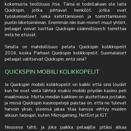
kokemusta teollisuus itse. Tämä ei todellakaan ole laita
Quickspin, jotka johtavat henkilöt, jotka ovat
työskennelleet sekä kehittämiseen ja toimittamiseen
puolin liiketoiminnan. Enemmän niin kuin monet muut yhtiöt,
pelaajat voivat luottaa Quickspin säännöllisesti toimittaa
mitä he etsivät.
Sinulla on mahdollisuus pelata Quickspin kolikkopelit
2016, koska Parhaat Quickspin kolikkopelit. Suomalaiset
pelaajat valitsevat Quickspin, entä sinä?
QUICKSPIN MOBIILI KOLIKKOPELIT
Ja Quickspin mobiili kolikkopelit on kaikki että sinä löydät
kun he ovat vielä lähteä osaksi mobiili pöydän kasino peli
maailmassa. Mutta meidän kaikkien on aloitettava jostakin,
ja missä Quickspin kasinopelejä paistaa on, että ne tulevat
harvoin yksin, yleensä jakaa tilaa kanssa viihtyy muiden
alkuun tarjoajat, kuten Microgaming, NetEnt ja IGT.
Nouseva tähti, ja joka paikka pelaajille pitäisi alkaa