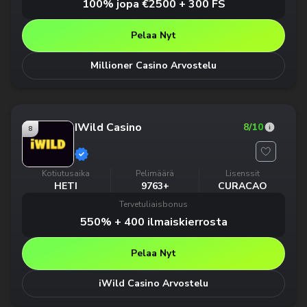
100% jopa €2500 + 300 FS
Pelaa Nyt
Millioner Casino Arvostelu
IWild Casino
8
/10
8
Kotiutusaika
Pelimäärä
Lisenssit
HETI
9763+
CURACAO
Tervetuliaisbonus
550% + 400 ilmaiskierrosta
Pelaa Nyt
iWild Casino Arvostelu