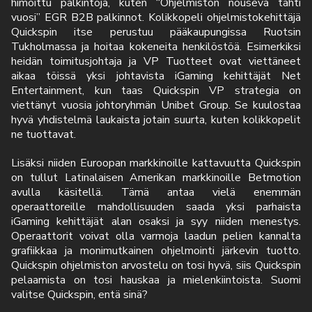
himoittu palkintoja, kuten “Ohjelmiston nouseva tähti
vuosi” EGR B2B palkinnot. Kolikkopeli ohjelmistokehittäjä
Quickspin itse perustuu pääkaupungissa Ruotsin
Tukholmassa ja hoitaa kokeneita henkilöstöä. Esimerkiksi
heidän toimitusjohtaja ja VP Tuotteet ovat viettäneet
aikaa töissä yksi johtavista iGaming kehittäjät Net
Entertainment, kun taas Quickspin VP strategia on
viettänyt vuosia johtoryhmän Unibet Group. Se kuulostaa
hyvä yhdistelmä laukaista jotain suurta, kuten kolikkopelit
ne tuottavat.
Lisäksi niiden Euroopan markkinoille kattavuutta Quickspin
on tullut Latinalaisen Amerikan markkinoille Betmotion
avulla käsitellä. Tämä antaa vielä enemmän
operaattoreille mahdollisuuden saada yksi parhaista
iGaming kehittäjät alan osaksi ja syy niiden menestys.
Operaattorit voivat olla varmoja laadun pelien kannalta
grafiikkaa ja monimutkainen ohjelmointi järkevin tuotto.
Quickspin ohjelmiston arvostelu on tosi hyvä, siis Quickspin
pelaamista on tosi hauskaa ja mielenkiintoista. Suomi
valitse Quickspin, entä sinä?