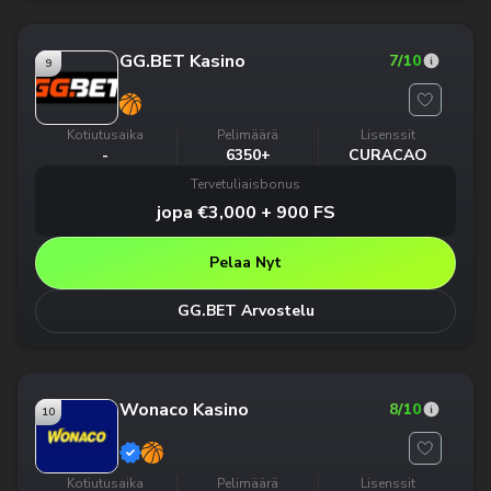
GG.BET Kasino
7
/10
9
Kotiutusaika
Pelimäärä
Lisenssit
-
6350+
CURACAO
Tervetuliaisbonus
jopa €3,000 + 900 FS
Pelaa Nyt
GG.BET Arvostelu
Wonaco Kasino
8
/10
10
Kotiutusaika
Pelimäärä
Lisenssit