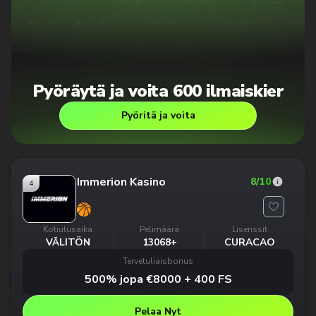
Pyöräytä ja voita 600 ilmaiskier
Pyöritä ja voita
Immerion Kasino
8
/10
4
Kotiutusaika
Pelimäärä
Lisenssit
VÄLITÖN
13068+
CURACAO
Tervetuliaisbonus
500% jopa €8000 + 400 FS
Pelaa Nyt