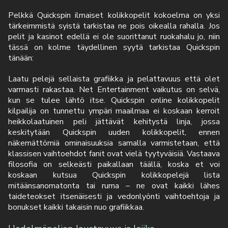
Pelkkä Quickspin ilmaiset kolikkopelit kokoelma on yksi
tärkeimmistä syistä tarkistaa ne pois oikealla rahalla. Jos
pelit ja kasinot edellä ei ole suorittanut ruokahalu jo, niin
tässä on kolme täydellinen syytä tarkistaa Quickspin
tänään:
Laatu pelejä sellaista grafiikka ja pelattavuus että olet
varmasti rakastaa. Net Entertainment vaikutus on selvä,
kun se tulee lähtö itse. Quickspin online kolikkopelit
kilpailija on tunnettu ympäri maailmaa ei koskaan kerroit
heikkolaatuinen peli jättävät kehitystä linja, jossa
keskitytään Quickspin uuden kolikkopelit, ennen
näkemättömiä ominaisuuksia samalla varmistetaan, että
klassisen vaihtoehdot fanit ovat vielä tyytyväisiä. Vastaava
filosofia on selkeästi paikallaan täällä, koska et voi
koskaan kutsua Quickspin kolikkopelejä lista
mitäänsanomatonta tai ruma – ne ovat kaikki lähes
taideteokset itsenäisesti ja vedonlyönti vaihtoehtoja ja
bonukset kaikki takaisin nuo grafiikkaa.