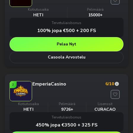
Kotiutusaika
Pelimäärä
HETI
15000+
Tervetuliaisbonus
100% jopa €500 + 200 FS
Pelaa Nyt
Casoola Arvostelu
EmperiaCasino
6
/10
2
Kotiutusaika
Pelimäärä
Lisenssit
HETI
9726+
CURACAO
Tervetuliaisbonus
450% jopa €3500 + 325 FS