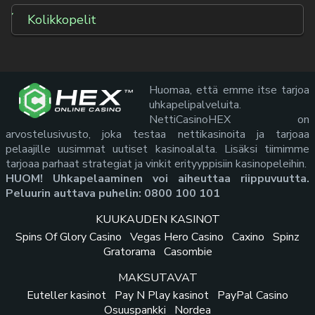
Kolikkopelit
Huomaa, että emme itse tarjoa
uhkapelipalveluita.
NettiCasinoHEX on
arvostelusivusto, joka testaa nettikasinoita ja tarjoaa
pelaajille uusimmat uutiset kasinoalalta. Lisäksi tiimimme
tarjoaa parhaat strategiat ja vinkit erityyppisiin kasinopeleihin.
HUOM! Uhkapelaaminen voi aiheuttaa riippuvuutta.
Peluurin auttava puhelin: 0800 100 101
KUUKAUDEN KASINOT
Spins Of Glory Casino
Vegas Hero Casino
Caxino
Spinz
Gratorama
Casombie
MAKSUTAVAT
Euteller kasinot
Pay N Play kasinot
PayPal Casino
Osuuspankki
Nordea