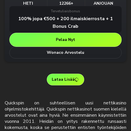
HETI
12266+
ANJOUAN
Tervetuliaisbonus
100% jopa €500 + 200 ilmaiskierrosta + 1
Bonus Crab
Pelaa Nyt
Wonaco Arvostelu
Lataa Lisää
Quickspin on suhteellisen uusi nettikasino
ohjelmistokehittäjä. Quickspin nettikasinot suomen kielellä
arvostelut ovat aina hyviä. Ne ensimmäinen käynnistettiin
vuonna 2011. Heidän on yritys rakennettu runsaasti
kokemusta, koska se perustettiin entisten työntekijöiden