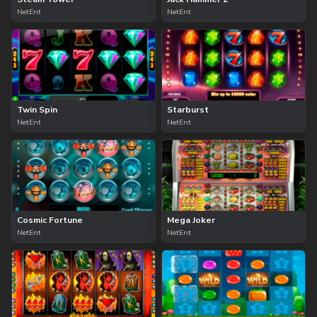
NetEnt
NetEnt
Twin Spin
Starburst
NetEnt
NetEnt
Cosmic Fortune
Mega Joker
NetEnt
NetEnt