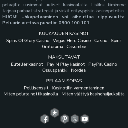
pelaajille uusimmat uutiset kasinoalalta. Lisäksi tiimimme
tarjoaa parhaat strategiat ja vinkit erityyppisiin kasinopeleihin.
HUOM! Uhkapelaaminen voi aiheuttaa riippuvuutta.
Peluurin auttava puhelin: 0800 100 101
KUUKAUDEN KASINOT
Spins Of Glory Casino
Vegas Hero Casino
Caxino
Spinz
Gratorama
Casombie
MAKSUTAVAT
Euteller kasinot
Pay N Play kasinot
PayPal Casino
Osuuspankki
Nordea
PELAAMISOPAS
Pelilisenssit
Kasinotilin varmentaminen
Miten pelata nettikasinolla
Miten välttyä kasinohuijauksilta