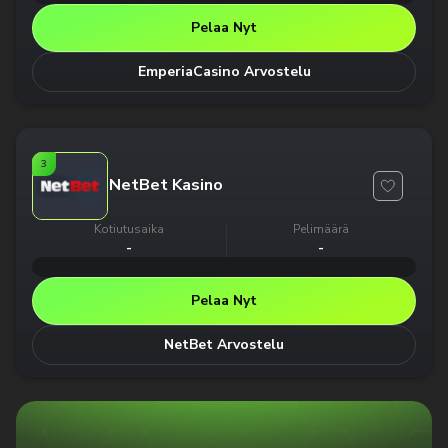
Pelaa Nyt
EmperiaCasino Arvostelu
3
NetBet Kasino
Kotiutusaika
Pelimäärä
-
-
Pelaa Nyt
NetBet Arvostelu