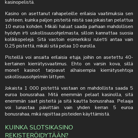
kasinopelistä.
Kasino on asettanut rahapeleille erilaisia vaatimuksia sen
suhteen, kuinka paljon pisteitä niistä saa jokaistan pelattua
10 euroa kohden. Mikäli haluat saada parhaan mahdollisen
hyödyn irti uskollisuusohjelmasta, silloin kannattaa suosia
kolikkopelejä. Sitä vastoin esimerkiksi ruletti antaa vain
0,25 pistettä, mikäli sitä pelaa 10 eurolla.
Pisteillä voi ansaita erilaisia etuja, joihin on asetettu 40-
kertainen kierrätysvaatimus. Ehto on varsin kova, sillä
monet kasinot tarjoavat alhaisempia kierrätysehtoja
uskollisuusohjelmiin liittyen.
Jokaista 1 000 pistettä vastaan on mahdollista saada 5
euroa bonusrahaa. Mitä enemmän pelaat kasinolla, sitä
enemmän saat pisteitä ja sitä kautta bonusrahaa. Pelaaja
voi lunastaa päivittäin vain yhden kerran 5 euroa
bonusrahaa, mikä rajoittaa pisteiden käyttämistä.
KUINKA SLOTSIKASINO
REKISTERÖIDYTÄÄN?