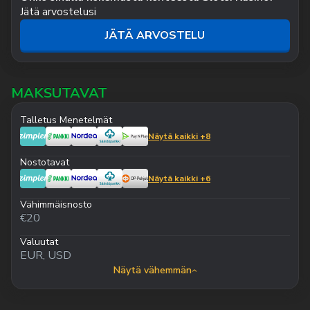
Jätä arvostelusi
JÄTÄ ARVOSTELU
MAKSUTAVAT
Talletus Menetelmät
Näytä kaikki +8
Nostotavat
Näytä kaikki +6
Vähimmäisnosto
€20
Valuutat
EUR, USD
Näytä vähemmän