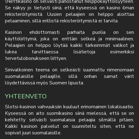
\Nettikasino on selvästi panostanut helppokäyttöisyyteen.
Se näkyy jo tietysti siinä, että kyseessä on kasino ilman
rekisteröitymistä. Uusien pelaajien on helppo aloittaa
pelaaminen, sillä erillistä rekisteröitymistä ei tarvita.
Kasinon ehdottomasti parhaita puolia on sen
käyttöliittymä, joka on erittäin selkeä ja minimaalinen.
Pelaajien on helppo löytää kaikki tärkeimmät valikot ja
lukea tarvittaessa lisätietoja esimerkiksi
tervetulobonukseen liittyen.
Sinivalkoinen teema on selkeästi suunnattu nimenomaan
suomalaisille pelaajille, sillä onhan samat värit
löydettävissä myös Suomen lipusta.
YHTEENVETO
Slotsi-kasinon vahvuuksiin kuuluut erinomainen lokalisaatio.
Kyseessä on aito suomikasino siinä mielessä, että se on
kehitetty selvästi suomalaisia pelaajia silmällä pitäen.
Kaikki kasinon palvelut on suunniteltu siten, että ne
sopivat juuri suomalaisille.