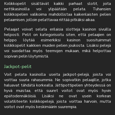
Kolikkopelit sisältävät kaikki parhaat slotit, joita
nettikasinoilla voi ylipäätään pelata. Tuhansien
kolikkopelien valikoima mahdollistaa kaikenlaisten pelien
pelaamisen, jolloin pelattavaa riittää pitkäksi aikaa.
Pelaajat voivat selata erilaisia slotteja kasinon sivuilla
helposti. Pelit on kategorisoitu siten, että pelaajien on
helppo löytää esimerkiksi kasinon suosituimmat
kolikkopelit kaikkien muiden pelien joukosta. Lisäksi pelejä
voi suodattaa myös teemojen mukaan, mikä helpottaa
sopivan pelin löytymistä.
Jackpot-pelit
Voit pelata kasinolla useita jackpot-pelejä, joista voi
voittaa suuria rahasummia. Ne sopivatkin pelaajille, jotka
haluavat tähdätä korkealla. Jättipottipelien yhteydessä on
hyvä muistaa, että suuret voitot ovat myös hyvin
epätodennäköisiä. Lisäksi ne ovat usein korkean
volatiliteetin kolikkopelejä, joista voittaa harvoin, mutta
voitot ovat myös keskimäärin suurempia.