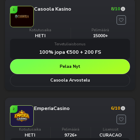
Casoola Kasino
8
/10
1
Kotiutusaika
Pelimäärä
HETI
15000+
Tervetuliaisbonus
100% jopa €500 + 200 FS
Pelaa Nyt
Casoola Arvostelu
EmperiaCasino
6
/10
2
Kotiutusaika
Pelimäärä
Lisenssit
HETI
9726+
CURACAO