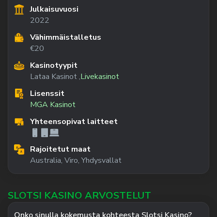
Julkaisuvuosi
2022
Vähimmäistalletus
€20
Kasinotyypit
Lataa Kasinot ,
Livekasinot
Lisenssit
MGA Kasinot
Yhteensopivat laitteet
Rajoitetut maat
Australia, Viro, Yhdysvallat
SLOTSI KASINO ARVOSTELUT
Onko sinulla kokemusta kohteesta Slotsi Kasino?