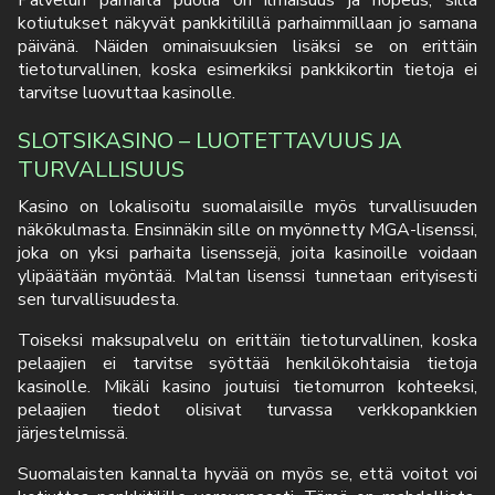
Palvelun parhaita puolia on ilmaisuus ja nopeus, sillä
kotiutukset näkyvät pankkitilillä parhaimmillaan jo samana
päivänä. Näiden ominaisuuksien lisäksi se on erittäin
tietoturvallinen, koska esimerkiksi pankkikortin tietoja ei
tarvitse luovuttaa kasinolle.
SLOTSIKASINO – LUOTETTAVUUS JA
TURVALLISUUS
Kasino on lokalisoitu suomalaisille myös turvallisuuden
näkökulmasta. Ensinnäkin sille on myönnetty MGA-lisenssi,
joka on yksi parhaita lisenssejä, joita kasinoille voidaan
ylipäätään myöntää. Maltan lisenssi tunnetaan erityisesti
sen turvallisuudesta.
Toiseksi maksupalvelu on erittäin tietoturvallinen, koska
pelaajien ei tarvitse syöttää henkilökohtaisia tietoja
kasinolle. Mikäli kasino joutuisi tietomurron kohteeksi,
pelaajien tiedot olisivat turvassa verkkopankkien
järjestelmissä.
Suomalaisten kannalta hyvää on myös se, että voitot voi