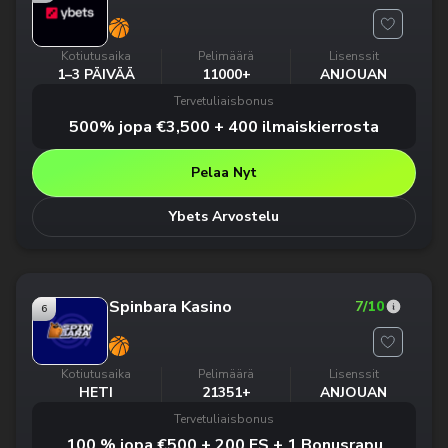
Kotiutusaika
Pelimäärä
Lisenssit
1–3 PÄIVÄÄ
11000+
ANJOUAN
Tervetuliaisbonus
500% jopa €3,500 + 400 ilmaiskierrosta
Pelaa Nyt
Ybets Arvostelu
Spinbara Kasino
7
/10
6
Kotiutusaika
Pelimäärä
Lisenssit
HETI
21351+
ANJOUAN
Tervetuliaisbonus
100 % jopa €500 + 200 FS + 1 Bonusrapu