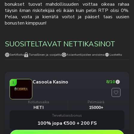
bonukset tuovat mahdollisuuden voittaa oikeaa rahaa
täysin ilman riskitekijää eli ikään kuin pelin RTP olisi 0%.
Pelaa, voita ja kierrätä voitot ja pääset taas uusien
bonusten kimppuun!
SUOSITELTAVAT NETTIKASINOT
Sertifioitu
Turvallinen ja suojattu
Asiantuntijoiden arvioima
Luotettu
Casoola Kasino
8
/10
1
Kotiutusaika
Pelimäärä
HETI
15000+
Tervetuliaisbonus
100% jopa €500 + 200 FS