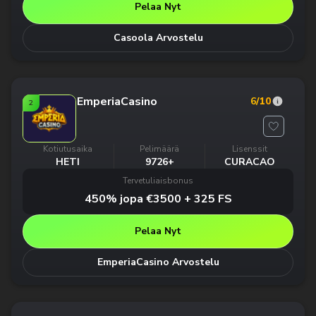
Pelaa Nyt
Casoola Arvostelu
EmperiaCasino
6
/10
2
Kotiutusaika
Pelimäärä
Lisenssit
HETI
9726+
CURACAO
Tervetuliaisbonus
450% jopa €3500 + 325 FS
Pelaa Nyt
EmperiaCasino Arvostelu