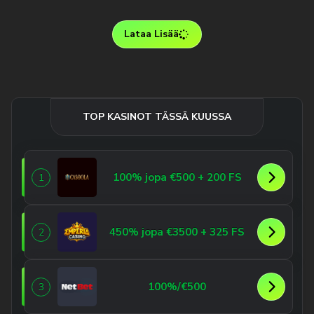
Lataa Lisää
TOP KASINOT TÄSSÄ KUUSSA
100% jopa €500 + 200 FS
1
450% jopa €3500 + 325 FS
2
100%/€500
3