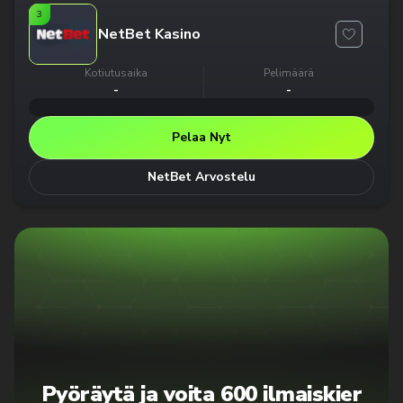
3
NetBet Kasino
Kotiutusaika
Pelimäärä
-
-
Pelaa Nyt
NetBet Arvostelu
Pyöräytä ja voita 600 ilmaiskier