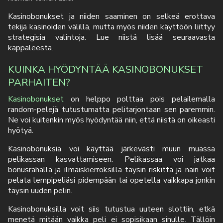
Kasinobonukset ja niiden saaminen on selkeä erottava
tekijä kasinoiden välillä, mutta myös niiden käyttöön liittyy
strategisia valintoja. Lue niistä lisää seuraavasta
kappaleesta.
KUINKA HYÖDYNTÄÄ KASINOBONUKSET
PARHAITEN?
Kasinobonukset
on helppo polttaa pois pelailemalla
random-pelejä tutustumatta pelitarjontaan sen paremmin.
Ne voi kuitenkin myös hyödyntää niin, että niistä on oikeasti
hyötyä.
Kasinobonuksia voi käyttää järkevästi muun muassa
pelikassan kasvattamiseen. Pelikassaa voi jatkaa
bonusrahalla ja ilmaiskierroksilla täysin riskittä ja näin voit
pelata lempipeliäsi pidempään tai opetella vaikkapa jonkin
täysin uuden pelin.
Kasinobonuksilla voit siis tutustua uuteen slottiin, etkä
menetä mitään vaikka peli ei sopisikaan sinulle. Tällöin