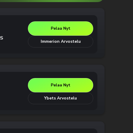
Pelaa Nyt
FS
Immerion Arvostelu
Pelaa Nyt
0
Ybets Arvostelu