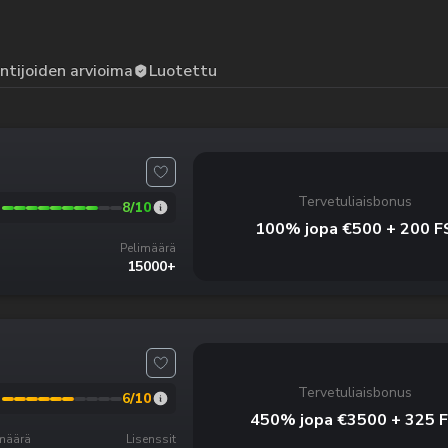
ntijoiden arvioima
Luotettu
Tervetuliaisbonus
8
/10
100% jopa €500 + 200 F
Pelimäärä
15000+
Tervetuliaisbonus
6
/10
450% jopa €3500 + 325 
määrä
Lisenssit