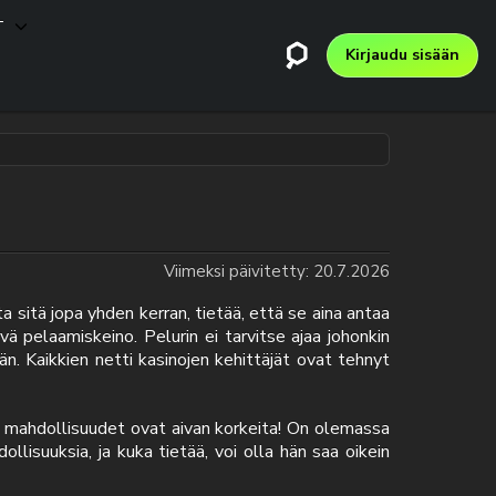
T
Kirjaudu sisään
Viimeksi päivitetty:
20.7.2026
ta sitä jopa yhden kerran, tietää, että se aina antaa
yvä pelaamiskeino. Pelurin ei tarvitse ajaa johonkin
n. Kaikkien netti kasinojen kehittäjät ovat tehnyt
on mahdollisuudet ovat aivan korkeita! On olemassa
ollisuuksia, ja kuka tietää, voi olla hän saa oikein