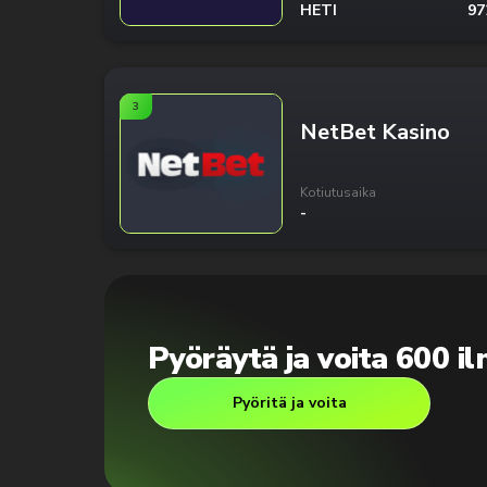
HETI
97
3
NetBet Kasino
Kotiutusaika
-
Pyöräytä ja voita 600 il
Pyöritä ja voita