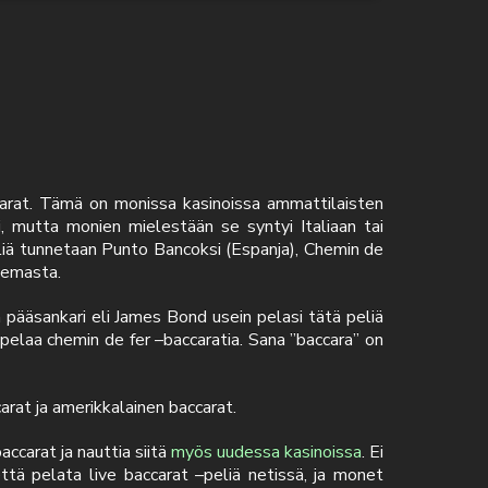
ccarat. Tämä on monissa kasinoissa ammattilaisten
i, mutta monien mielestään se syntyi Italiaan tai
eliä tunnetaan Punto Bancoksi (Espanja), Chemin de
semasta.
 pääsankari eli James Bond usein pelasi tätä peliä
i pelaa chemin de fer –baccaratia. Sana ”baccara” on
rat ja amerikkalainen baccarat.
accarat ja nauttia siitä
myös uudessa kasinoissa
. Ei
ttä pelata live baccarat –peliä netissä, ja monet