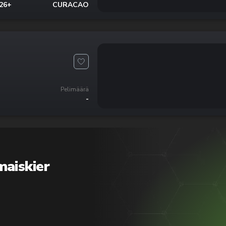
26+
CURACAO
Pelimäärä
-
maiskier