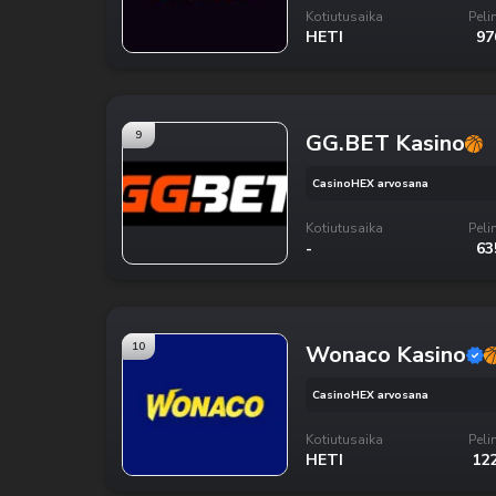
Kotiutusaika
Peli
HETI
97
9
GG.BET Kasino
CasinoHEX arvosana
Kotiutusaika
Peli
-
63
10
Wonaco Kasino
CasinoHEX arvosana
Kotiutusaika
Peli
HETI
12