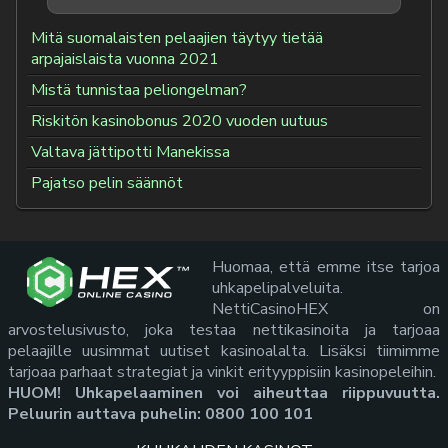
Mitä suomalaisten pelaajien täytyy tietää
arpajaislaista vuonna 2021
Mistä tunnistaa peliongelman?
Riskitön kasinobonus 2020 vuoden uutuus
Valtava jättipotti Manekissa
Pajatso pelin säännöt
Huomaa, että emme itse tarjoa
uhkapelipalveluita.
NettiCasinoHEX on
arvostelusivusto, joka testaa nettikasinoita ja tarjoaa
pelaajille uusimmat uutiset kasinoalalta. Lisäksi tiimimme
tarjoaa parhaat strategiat ja vinkit erityyppisiin kasinopeleihin.
HUOM! Uhkapelaaminen voi aiheuttaa riippuvuutta.
Peluurin auttava puhelin: 0800 100 101