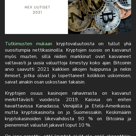
Tutkimusten mukaan
kryptovaluutoista on tullut yhä
suositumpia nettikasinoilla. Kryptojen suosio on kasvanut
myös muuten, sillä niiden markkinat ovat kasvaneet
valtavasti ja uusia valuuttoja ilmestyy koko ajan. Bitcoinin
arvo saavutti 2021 kaikkien aikojen huippunsa ja nekin
ihmiset, jotka olivat jo lopettaneet kolikkon uskomisen,
saivat ainakin osan uskostaan takaisin.
Kryptojen osuus kasinojen rahavirrasta on kasvanut
merkittävästi vuodesta 2019. Kasvua on eniten
havaittavissa Kanadassa, Venäjällä ja Etelä-Amerikassa,
mutta kryptokasinoita on jo Suomessakin. Keskimäärin
kryptokasinoiden liikevaihdosta 90 % on Bitcoinia ja
pienemmät valuutat jakavat loput 10 %.