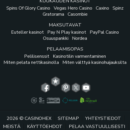
KUUKAUDEN KASINOT
Spins Of Glory Casino
Vegas Hero Casino
Caxino
Spinz
Gratorama
Casombie
MAKSUTAVAT
Euteller kasinot
Pay N Play kasinot
PayPal Casino
Osuuspankki
Nordea
PELAAMISOPAS
Pelilisenssit
Kasinotilin varmentaminen
Miten pelata nettikasinolla
Miten välttyä kasinohuijauksilta
2026 © CASINOHEX
SITEMAP
YHTEYSTIEDOT
MEISTÄ
KÄYTTÖEHDOT
PELAA VASTUULLISESTI