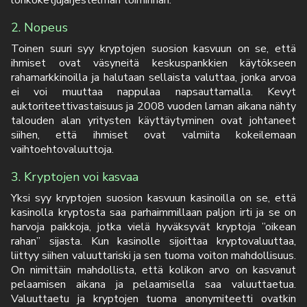
lohkoketjujärjestelmän toiminnan.
2. Nopeus
Toinen suuri syy kryptojen suosion kasvuun on se, että
ihmiset ovat väsyneitä keskuspankkien käytökseen
rahamarkkinoilla ja halutaan sellaista valuttaa, jonka arvoa
ei voi muuttaa nappulaa napsauttamalla. Kevyt
auktoriteettivastaisuus ja 2008 vuoden laman aikana nähty
talouden alan yritysten käyttäytyminen ovat johtaneet
siihen, että ihmiset ovat valmiita kokeilemaan
vaihtoehtovaluuttoja.
3. Kryptojen voi kasvaa
Yksi syy kryptojen suosion kasvuun kasinoilla on se, että
kasinolla kryptosta saa parhaimmillaan paljon irti ja se on
harvoja paikkoja, jotka vielä hyväksyvät kryptoja ”oikean
rahan” sijasta. Kun kasinolle sijoittaa kryptovaluuttaa,
liittyy siihen valuuttariski ja sen tuoma voiton mahdollisuus.
On nimittäin mahdollista, että kolikon arvo on kasvanut
pelaamisen aikana ja pelaamisella saa valuuttaetua.
Valuuttaetu ja kryptojen tuoma anonymiteetti ovatkin