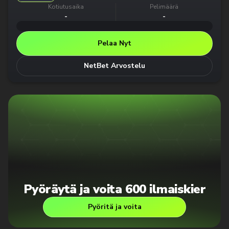
Kotiutusaika
Pelimäärä
-
-
Pelaa Nyt
NetBet Arvostelu
Pyöräytä ja voita 600 ilmaiskier
Pyöritä ja voita