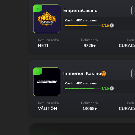
2
EmperiaCasino
CasinoHEX arvosana
6
/10
Kotiutusaika
Pelimäärä
Lisen
HETI
9726+
CURAC
3
Immerion Kasino
CasinoHEX arvosana
8
/10
Kotiutusaika
Pelimäärä
Lisen
VÄLITÖN
13068+
CURAC