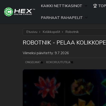
KAIKKI NETTIKASINOT
🏆 TOP
PARHAAT RAHAPELIT
Etusivu
Kolikkopelit
Robotnik
ROBOTNIK - PELAA KOLIKKOPE
Viimeksi päivitetty:
9.7.2026
ONGELMA?
KOKORUUTUTILA