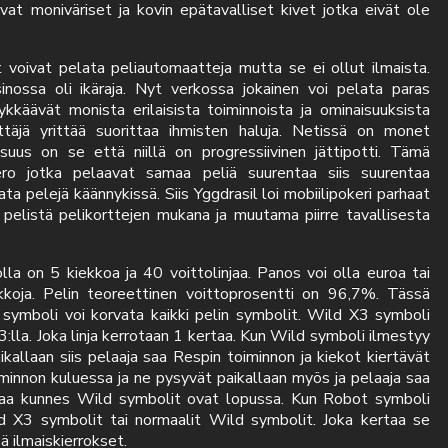
ovat moniväriset ja kovin epätavalliset kivet jotka eivät ole
t voivat pelata peliautomaatteja mutta se ei ollut ilmaista.
inossa oli ikäraja. Nyt verkossa jokainen voi pelata paras
kkäävät monista erilaisista toiminnoista ja ominaisuuksista
ittäjä yrittää suorittaa ihmisten haluja. Netissä on monet
isuus on se että niillä on progressiivinen jättipotti. Tämä
ero jotka pelaavat samaa peliä suurentaa siis suurentaa
a pelejä käännykissä. Siis Yggdrasil loi mobiilipokeri parhaat
 pelistä pelikorttejen mukana ja muutama piirre tavallisesta
lla on 5 kiekkoa ja 40 voittolinjaa. Panos voi olla euroa tai
kkoja. Pelin teoreettinen voittoprosentti on 96,7%. Tässä
d symboli voi korvata kaikki pelin symbolit. Wild X3 symboli
3:lla. Joka linja kerrotaan 1 kertaa. Kun Wild symboli ilmestyy
kallaan siis pelaaja saa Respin toiminnon ja kiekot kiertävät
innon kuluessa ja ne pysyvät paikallaan myös ja pelaaja saa
atkaa kunnes Wild symbolit ovat lopussa. Kun Robot symboli
d X3 symbolit tai normaalit Wild symbolit. Joka kertaa se
ä ilmaiskierrokset.