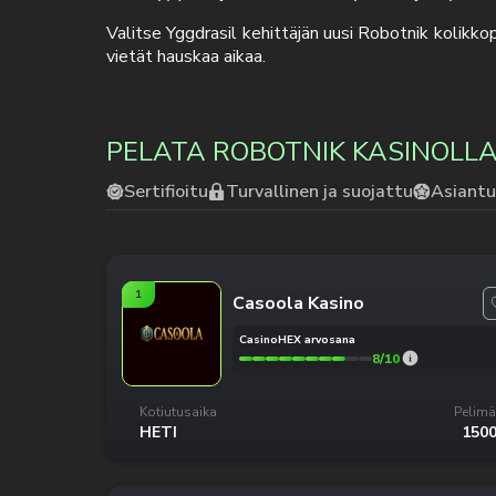
Valitse Yggdrasil kehittäjän uusi Robotnik kolikkop
vietät hauskaa aikaa.
PELATA ROBOTNIK KASINOLL
Sertifioitu
Turvallinen ja suojattu
Asiantu
1
Casoola Kasino
CasinoHEX arvosana
8
/10
Kotiutusaika
Pelimä
HETI
150