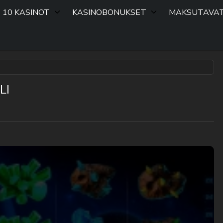
 10 KASINOT
KASINOBONUKSET
MAKSUTAVA
LI