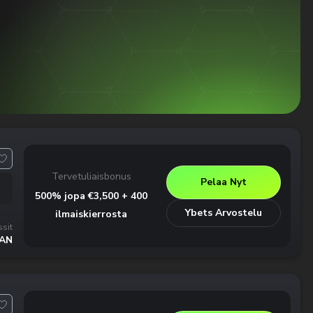
Tervetuliaisbonus
Pelaa Nyt
500% jopa €3,500 + 400
Ybets Arvostelu
ilmaiskierrosta
ssit
AN