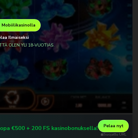
 Mobiilikasinolla
laa Ilmaiseksi
TTÄ OLEN YLI 18-VUOTIAS.
Pelaa nyt
jopa €500 + 200 FS kasinobonuksella!
Suojattu URL