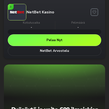
3
NetBet Kasino
Kotiutusaika
Pelimäärä
-
-
Pelaa Nyt
NetBet Arvostelu