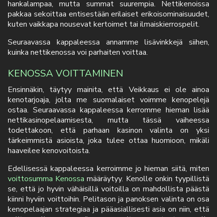
hankalampaa, mutta summat suurempia. Nettikenoissa
pakkaa sekoittaa entisestään erilaiset erikoisominaisuudet,
kuten vaikkapa nousevat kertoimet tai ilmaiskierrospelit.
Seuraavassa kappaleessa annamme lisävinkkejä siihen,
kuinka nettikenossa voi parhaiten voittaa.
KENOSSA VOITTAMINEN
Ensinnäkin, täytyy mainita, että Veikkaus ei ole ainoa
kenotarjoaja, jolta me suomalaiset voimme kenopelejä
ostaa. Seuraavassa kappaleessa kerromme hieman lisää
nettikasinopelaamisesta, mutta tässä vaiheessa
todettakoon, että parhaan kasinon valinta on yksi
tärkeimmistä asioista, joka tulee ottaa huomioon, mikäli
haaveilee kenovoitoista.
Edellisessä kappaleessa kerroimme jo hieman siitä, miten
voittosumma Kenossa
määräytyy. Kenolle onkin tyypillistä
se, että jo hyvin vähäisillä voitoilla on mahdollista päästä
kiinni hyviin voittoihin. Pelitason ja panoksen valinta on osa
kenopelaajan strategiaa ja pääasiallisesti asia on niin, että