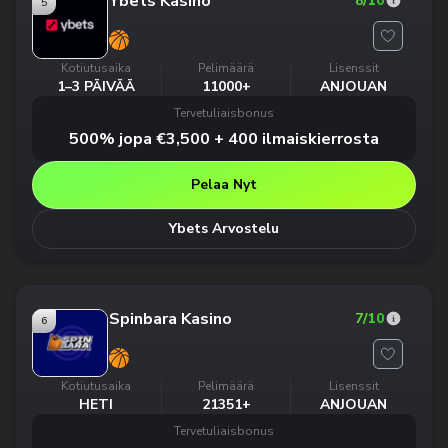
Ybets Kasino
8
/10
5
Kotiutusaika
Pelimäärä
Lisenssit
1–3 PÄIVÄÄ
11000+
ANJOUAN
Tervetuliaisbonus
500% jopa €3,500 + 400 ilmaiskierrosta
Pelaa Nyt
Ybets Arvostelu
Spinbara Kasino
7
/10
6
Kotiutusaika
Pelimäärä
Lisenssit
HETI
21351+
ANJOUAN
Tervetuliaisbonus