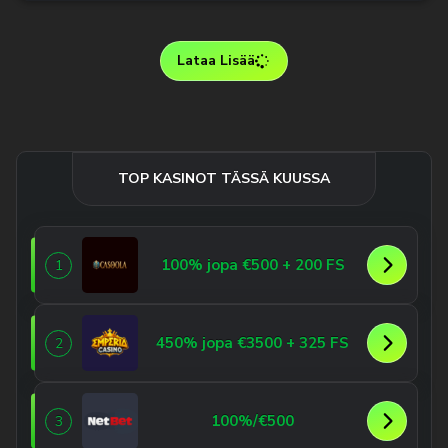
Lataa Lisää
TOP KASINOT TÄSSÄ KUUSSA
100% jopa €500 + 200 FS
1
450% jopa €3500 + 325 FS
2
100%/€500
3