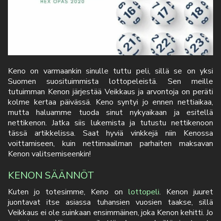
Keno on varmaankin sinulle tuttu peli, sillä se on yksi
Suomen suosituimmista lottopeleistä. Sen meille
tutuimman Kenon järjestää Veikkaus ja arvontoja on peräti
kolme kertaa päivässä. Keno syntyi jo ennen nettiaikaa,
mutta haluamme tuoda sinut nykyaikaan ja esitellä
nettikenon. Jatka siis lukemista ja tutustu nettikenoon
tässä artikkelissa. Saat hyviä vinkkejä niin Kenossa
voittamiseen, kuin nettimaailman parhaiten maksavan
Kenon valitsemiseenkin!
KENON SÄÄNNÖT
Kuten jo totesimme, Keno on
lottopeli
. Kenon juuret
juontavat itse asiassa tuhansien vuosien taakse, sillä
Veikkaus ei ole suinkaan ensimmäinen, joka Kenon kehitti. Jo