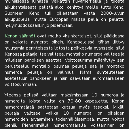
muinaisessa Kiinassa veikattiin kuvamerkeillä ja tuosta
alkukantaisesta pelistä alkoi kehittyä meille tuttu Keno.
Suomeen Keno tuli oikeastaan vasta 2000-luvun
alkupuolella, mutta Euroopan maissa peliä on pelattu
nykymuodossaankin jo pidempään.
Kenon säännöt
ovat melko yksinkertaiset, sillä pääideana
on veikata numerot oikein. Kenopeleissä tähän liittyy
muutamia perinteisestä lotosta poikkeavia nyansseja, sillä
Kenossa pelaaja itse valitsee, montako numeroa valitsee ja
millaisen panoksen asettaa. Voittosumma määräytyy sen
perusteella, montako osumaa pelaaja saa ja montako
numeroa pelaaja on valinnut. Nämä suhteutetaan
asetettuun panokseen ja näin saavutaan euromääräiseen
voittosummaan.
Yleensä pelissä valitaan maksimissaan 10 numeroa ja
numeroita, joista valita on 70-80 kappaletta. Kenon
numeromäärää saatetaan kutsua myös tasoksi. Mikäli
pelaaja valitsee vaikka 10 numeroa, on oikeiden
numeroiden arvaaminen todennäköisempää, mutta voitot
pieniä. Pienemmällä numeromäärällä voittaminen on