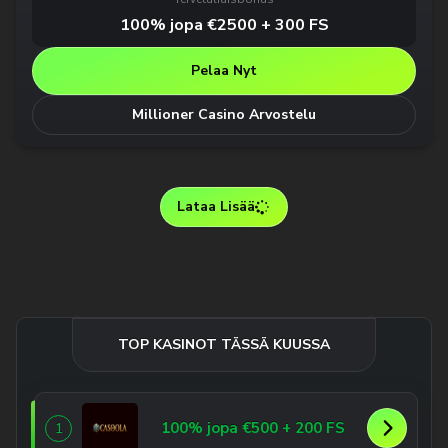
100% jopa €2500 + 300 FS
Pelaa Nyt
Millioner Casino Arvostelu
Lataa Lisää
TOP KASINOT TÄSSÄ KUUSSA
100% jopa €500 + 200 FS
1