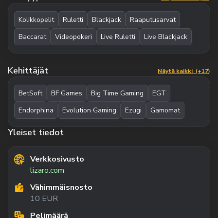
Kolikkopelit
Ruletti
Blackjack
Raaputusarvat
Baccarat
Videopokeri
Live Ruletti
Live Blackjack
Kehittäjät
Näytä kaikki
(+17)
BetSoft
BF Games
Big Time Gaming
EGT
Endorphina
Evolution Gaming
Ezugi
Gamomat
Yleiset tiedot
Verkkosivusto
lizaro.com
Vähimmäisnosto
10 EUR
Pelimäärä