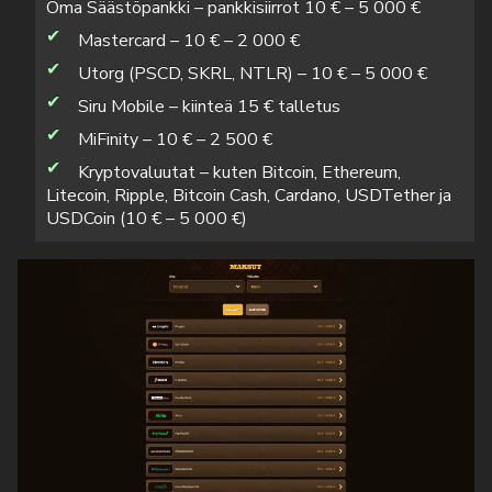
Oma Säästöpankki – pankkisiirrot 10 € – 5 000 €
Mastercard – 10 € – 2 000 €
Utorg (PSCD, SKRL, NTLR) – 10 € – 5 000 €
Siru Mobile – kiinteä 15 € talletus
MiFinity – 10 € – 2 500 €
Kryptovaluutat – kuten Bitcoin, Ethereum,
Litecoin, Ripple, Bitcoin Cash, Cardano, USDTether ja
USDCoin (10 € – 5 000 €)