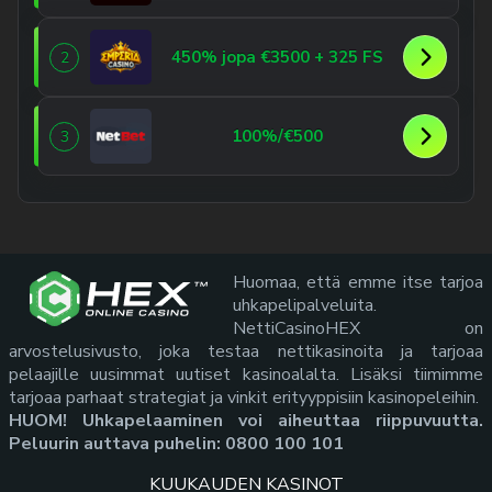
450% jopa €3500 + 325 FS
2
100%/€500
3
Huomaa, että emme itse tarjoa
uhkapelipalveluita.
NettiCasinoHEX on
arvostelusivusto, joka testaa nettikasinoita ja tarjoaa
pelaajille uusimmat uutiset kasinoalalta. Lisäksi tiimimme
tarjoaa parhaat strategiat ja vinkit erityyppisiin kasinopeleihin.
HUOM! Uhkapelaaminen voi aiheuttaa riippuvuutta.
Peluurin auttava puhelin: 0800 100 101
KUUKAUDEN KASINOT