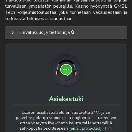
mahdollistaa laillisen toiminnan kansainvälisesti ja tarjoaa
turvallisen ympäristön pelaajille. Kasino hyödyntää GMBL
Tech -ohjelmistoalustaa, joka tunnetaan vakaudestaan ja
korkeasta teknisestä laadustaan.
Turvallisuus ja tietosuoja 🔒
Asiakastuki
Lizaron asiakaspalvelu on saatavilla 24/7, ja se
palvelee pelaajia suomeksi ja englanniksi. Tukeen voi
ottaa yhteyttä live-chatin kautta tai lähettämällä
sähköpostia osoitteeseen
[email protected]
. Tiimi