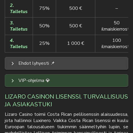
2.
75%
500 €
–
Talletus
3.
50
50%
500 €
Talletus
ilmaiskierrosta
4.
100
25%
1 000 €
Talletus
ilmaiskierrosta
Ehdot lyhyesti 📌
VIP-ohjelma 💎
LIZARO CASINON LISENSSI, TURVALLISUUS
JA ASIAKASTUKI
Lizaro Casino toimii Costa Rican pelilisenssin alaisuudessa,
jota hallinnoi Luxinero. Vaikka Costa Rican lisenssi ei kuulu
Euroopan talousalueen tiukimmin säänneltyihin lupiin, se