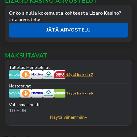
LIZARO KASINO ARVOSTELUT
Onko sinulla kokemusta kohteesta Lizaro Kasino?
Jätä arvostelusi
JÄTÄ ARVOSTELU
MAKSUTAVAT
Talletus Menetelmät
Näytä kaikki +7
Nostotavat
Näytä kaikki +5
Vähimmäisnosto
10 EUR
Näytä vähemmän