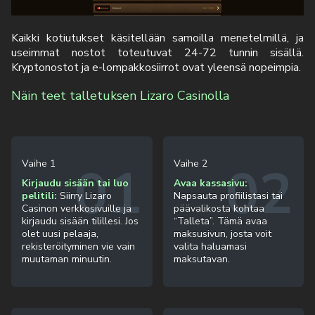
Kaikki kotiutukset käsitellään samoilla menetelmillä, ja
useimmat nostot toteutuvat 24-72 tunnin sisällä.
Kryptonostot ja e-lompakkosiirrot ovat yleensä nopeimpia.
Näin teet talletuksen Lizaro Casinolla
Vaihe 1
Vaihe 2
Kirjaudu sisään tai luo
Avaa kassasivu:
pelitili:
Siirry Lizaro
Napsauta profiilistasi tai
Casinon verkkosivuille ja
päävalikosta kohtaa
kirjaudu sisään tilillesi. Jos
“Talleta”. Tämä avaa
olet uusi pelaaja,
maksusivun, josta voit
rekisteröityminen vie vain
valita haluamasi
muutaman minuutin.
maksutavan.