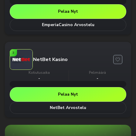
Pelaa Nyt
EmperiaCasino Arvostelu
3
NetBet Kasino
Kotiutusaika
Pelimäärä
-
-
Pelaa Nyt
NetBet Arvostelu