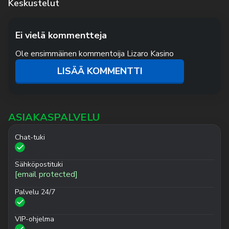
Keskustelut
Ei vielä kommentteja
Ole ensimmäinen kommentoija Lizaro Kasino
LISÄÄ KOMMENTTI
ASIAKASPALVELU
Chat-tuki
Sähköpostituki
[email protected]
Palvelu 24/7
VIP-ohjelma