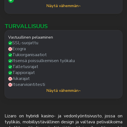
Näytä vähemmän
TURVALLISUUS
Vastuullinen pelaaminen
SSL-suojattu
Ecogra
Tukiorganisaatiot
Itsensä poissulkemisen työkalu
Talletusrajat
Tappiorajat
Aikarajat
Itsearviointitesti
Näytä vähemmän
Lizaro on hybridi kasino- ja vedonlyöntisivusto, jossa on
tyylikäs, mobiiliystävällinen design ja valtava pelivalikoima