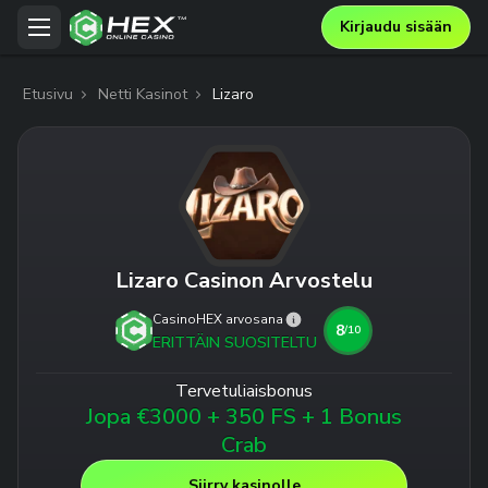
Kirjaudu sisään
Etusivu
Netti Kasinot
Lizaro
Lizaro Casinon Arvostelu
CasinoHEX arvosana
8
/10
ERITTÄIN SUOSITELTU
Tervetuliaisbonus
Jopa €3000 + 350 FS + 1 Bonus
Crab
Siirry kasinolle