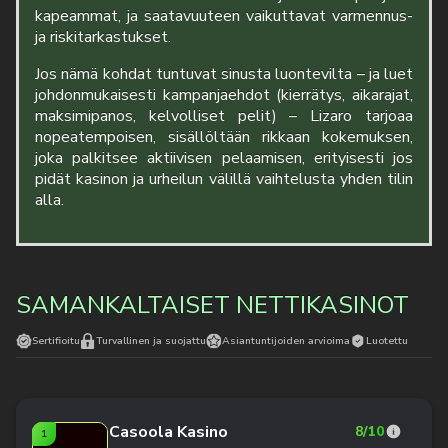
kapeammat, ja saatavuuteen vaikuttavat varmennus-
ja riskitarkastukset.
Jos nämä kohdat tuntuvat sinusta luontevilta – ja luet
johdonmukaisesti kampanjaehdot (kierrätys, aikarajat,
maksimipanos, kelvolliset pelit) – Lizaro tarjoaa
nopeatempoisen, sisällöltään rikkaan kokemuksen,
joka palkitsee aktiivisen pelaamisen, erityisesti jos
pidät kasinon ja urheilun välillä vaihtelusta yhden tilin
alla.
SAMANKALTAISET NETTIKASINOT
Sertifioitu
Turvallinen ja suojattu
Asiantuntijoiden arvioima
Luotettu
Casoola Kasino
8
/10
1