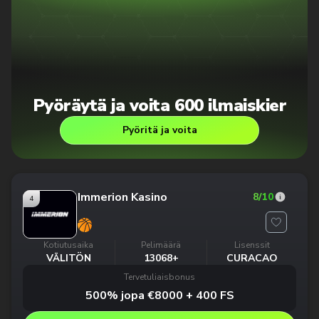
Pyöräytä ja voita 600 ilmaiskier
Pyöritä ja voita
Immerion Kasino
8
/10
4
Kotiutusaika
Pelimäärä
Lisenssit
VÄLITÖN
13068+
CURACAO
Tervetuliaisbonus
500% jopa €8000 + 400 FS