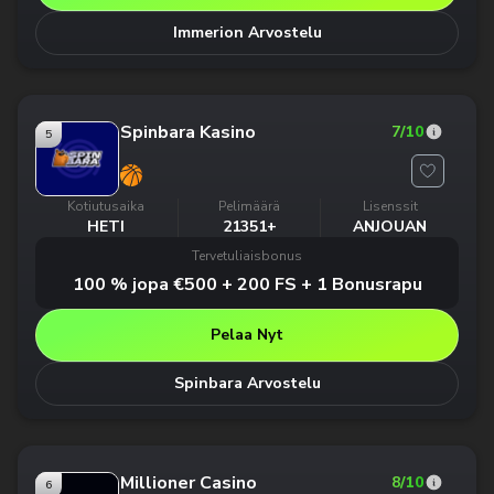
Immerion Arvostelu
Spinbara Kasino
7
/10
5
Kotiutusaika
Pelimäärä
Lisenssit
HETI
21351+
ANJOUAN
Tervetuliaisbonus
100 % jopa €500 + 200 FS + 1 Bonusrapu
Pelaa Nyt
Spinbara Arvostelu
Millioner Casino
8
/10
6