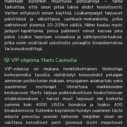
mainitaan kuitenkin muuttuvia perusarvoja – tämä
tarkoittaa, että sinun pitää lukea ehdot huolellisesti.
Varten erityisesti ennen käyttöä. Lisäkampanjat tarjoavat
päivittäisiä ja viikoittaisia cashback-mekanikoita, jotka
vaihtelevat yleensä 10–20%:n välillä. Niihin kuuluu myös
jackpot-tapahtumia, joissa palkinnot voivat kasvaa joka
päivä. Lisäksi tarjotaan sosiaalisia ja sähköpostietuuksia,
jotka usein sisältävät uskollisille pelaajille ilmaiskierroksia
tai bonuskredittejä.
🎲 VIP ohjelma Ybets Casinolla
VIP-eduissa on mukana henkilökohtainen tilinhoitaja
korkeammilla tasoilla, räätälöidyt bonusehdot pelaajan
aiemman pelihistorian mukaan, ensisijainen asiakastuki sekä
suuremmat nostorajat. Verrattuna markkinoiden
keskiarvoon Ybets tarjoaa poikkeuksellisen houkuttelevan
otsikkobonuksen – harvat muut tarjoavat niin korkeita
summia kuin 4000 USD:n bonuksia ja lisäksi 400
ilmaiskierrosta. Kuitenkin käytännön hyödyn saaminen tästä
edusta perustuu useisiin tärkeisiin tekijöihin: sinun on
valittava kelvolliset pelit (yleensä slotit muuntuvat