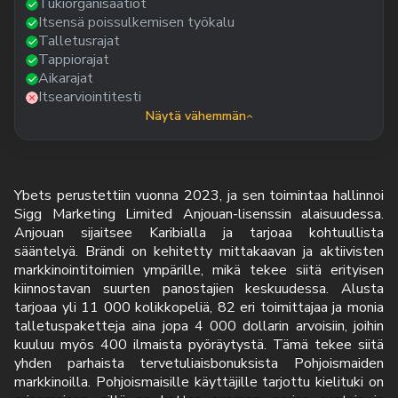
Tukiorganisaatiot
Itsensä poissulkemisen työkalu
Talletusrajat
Tappiorajat
Aikarajat
Itsearviointitesti
Näytä vähemmän
Ybets perustettiin vuonna 2023, ja sen toimintaa hallinnoi
Sigg Marketing Limited Anjouan-lisenssin alaisuudessa.
Anjouan sijaitsee Karibialla ja tarjoaa kohtuullista
sääntelyä. Brändi on kehitetty mittakaavan ja aktiivisten
markkinointitoimien ympärille, mikä tekee siitä erityisen
kiinnostavan suurten panostajien keskuudessa. Alusta
tarjoaa yli 11 000 kolikkopeliä, 82 eri toimittajaa ja monia
talletuspaketteja aina jopa 4 000 dollarin arvoisiin, joihin
kuuluu myös 400 ilmaista pyöräytystä. Tämä tekee siitä
yhden parhaista tervetuliaisbonuksista Pohjoismaiden
markkinoilla. Pohjoismaisille käyttäjille tarjottu kielituki on