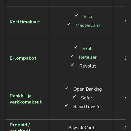
Visa
Korttimaksut
10
MasterCard
Skrill
Neteller
E-lompakot
10
Revolut
Open Banking
Pankki- ja
Sofort
10
verkkomaksut
RapidTransfer
Prepaid /
PaysafeCard
10