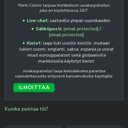
Ybets Casino tarjoaa monikielisen asiakaspalvelun,
joka on käytettävissä 24/7.
Live-chat:
saatavilla ympäri vuorokauden
Sähköposti:
[email protected]
/
[email protected]
Kielet:
laaja tuki useille kielille, mukaan
lukien suomi, englanti, saksa, espanja ja useat
muut eurooppalaiset sekä globaaleilla
markkinoilla käytetyt kielet
.
Asiakaspalvelun laaja kielivalikoima parantaa
saavutettavuutta erityisesti kansainvälisille käyttäjille.
ILMOITTAA
Kuinka poistaa tili?