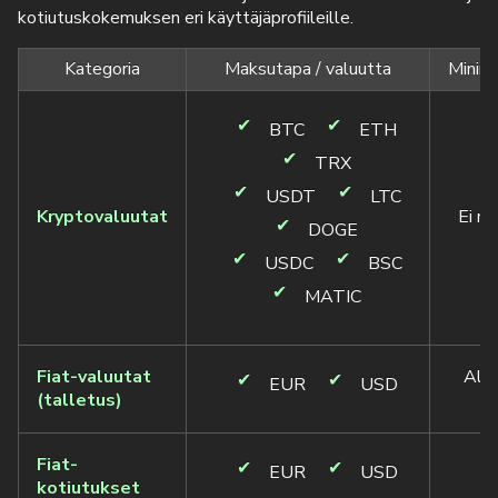
kotiutuskokemuksen eri käyttäjäprofiileille.
Kategoria
Maksutapa / valuutta
Minimi
BTC
ETH
TRX
USDT
LTC
Kryptovaluutat
Ei ra
DOGE
USDC
BSC
MATIC
Fiat-valuutat
Alk
EUR
USD
(talletus)
E
Fiat-
EUR
USD
kotiutukset