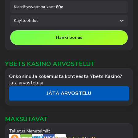
Kierrätysvaatimukset:
60x
Käyttöehdot
Vain uusille pelaajille | Rekisteröinti on tehtävä 24 tunnin sisällä
| Vähimmäistalletus: 9 € | Tervetuliaispaketti: 500% jopa 3 500 €
Hanki bonus
+ 400 ilmaiskierrosta neljälle ensimmäiselle talletukselle | 1.
talletus: 200% jopa 875 € + 100 FS | 2.–4. talletus: 100% / 75% /
125% + 100 FS | Bonus hyvitetään YBS-bonustilille |
Kierrätysvaatimus: 60x talletus + bonus | Ilmaiskierrosvoitot
kierrätetään 40x | Ilmaiskierrokset on käytettävä 10 päivän
kuluessa | Ilmaiskierrosten maksimikotiutus: 100 USD tai
YBETS KASINO ARVOSTELUT
vastaava summa | Vain yksi bonus per pelaaja, kotitalous, IP ja
laite | Kotiutus mahdollista vasta kierrätyksen jälkeen |
Onko sinulla kokemusta kohteesta Ybets Kasino?
Vahvistus voidaan vaatia | Bonuksen väärinkäyttö voi mitätöidä
bonuksen ja voitot.
Jätä arvostelusi
JÄTÄ ARVOSTELU
MAKSUTAVAT
Talletus Menetelmät