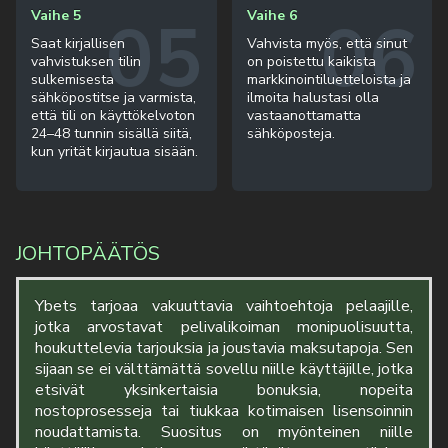
Vaihe 5
Vaihe 6
Saat kirjallisen
Vahvista myös, että sinut
vahvistuksen tilin
on poistettu kaikista
sulkemisesta
markkinointiluetteloista ja
sähköpostitse ja varmista,
ilmoita halustasi olla
että tili on käyttökelvoton
vastaanottamatta
24–48 tunnin sisällä siitä,
sähköposteja.
kun yrität kirjautua sisään.
JOHTOPÄÄTÖS
Ybets tarjoaa vakuuttavia vaihtoehtoja pelaajille,
jotka arvostavat pelivalikoiman monipuolisuutta,
houkuttelevia tarjouksia ja joustavia maksutapoja. Sen
sijaan se ei välttämättä sovellu niille käyttäjille, jotka
etsivät yksinkertaisia bonuksia, nopeita
nostoprosesseja tai tiukkaa kotimaisen lisensoinnin
noudattamista. Suositus on myönteinen niille