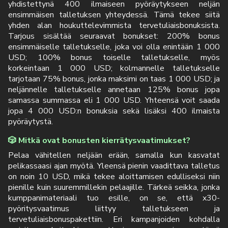
yhdistettynä 400 ilmaiseen pyöräytykseen neljän
ensimmäisen talletuksen yhteydessä. Tämä tekee siitä
yhden alan houkuttelevimmista tervetuliaisbonuksista.
Tarjous sisältää seuraavat bonukset: 200% bonus
ensimmäiselle talletukselle, joka voi olla enintään 1 000
USD; 100% bonus toiselle talletukselle, myös
korkeintaan 1 000 USD; kolmannelle talletukselle
tarjotaan 75% bonus, jonka maksimi on taas 1 000 USD; ja
neljännelle talletukselle annetaan 125% bonus jopa
samassa summassa eli 1 000 USD. Yhteensä voit saada
jopa 4 000 USD:n bonuksia sekä lisäksi 400 ilmaista
pyöräytystä.
🎲 Mitkä ovat bonusten kierrätysvaatimukset?
Pelaa vähitellen neljään erään, samalla kun kasvatat
pelikassaasi ajan myötä. Yleensä pienin vaadittava talletus
on noin 10 USD, mikä tekee aloittamisen edulliseksi niin
pienille kuin suuremmillekin pelaajille. Tärkeä seikka, jonka
kumppanimateriaali tuo esille, on se, että x30-
pyöritysvaatimus liittyy talletukseen ja
tervetuliaisbonuspakettiin. Eri kampanjoiden kohdalla