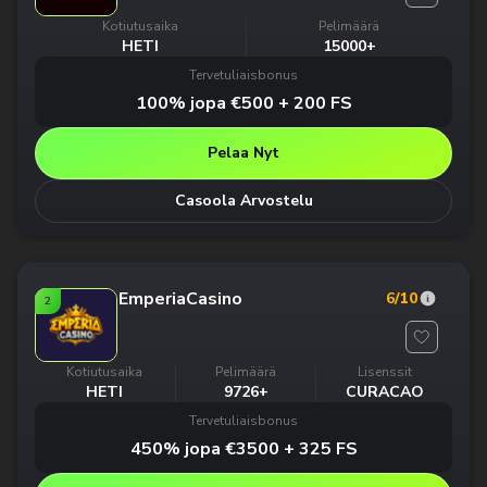
Kotiutusaika
Pelimäärä
HETI
15000+
Tervetuliaisbonus
100% jopa €500 + 200 FS
Pelaa Nyt
Casoola Arvostelu
EmperiaCasino
6
/10
2
Kotiutusaika
Pelimäärä
Lisenssit
HETI
9726+
CURACAO
Tervetuliaisbonus
450% jopa €3500 + 325 FS