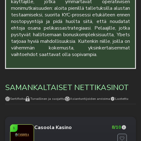
käyttäjille, jotka ymmärtävät operatiivisen
monimutkaisuuden: aloita pienillä talletuksilla alustan
testaamiseksi, suorita KYC-prosessi etukäteen ennen
nostopyyntöjä ja pidä huolta siitä, että noudatat
ehtoja osana pelikassastrategiaasi. Pelaajille, jotka
pystyvät hallitsemaan bonuskompleksisuutta, Ybets
tarjoaa hyviä mahdollisuuksia. Kuitenkin niille, joilla on
vähemmän kokemusta, yksinkertaisemmat
vaihtoehdot saattavat olla sopivampia.
SAMANKALTAISET NETTIKASINOT
Sertifioitu
Turvallinen ja suojattu
Asiantuntijoiden arvioima
Luotettu
Casoola Kasino
8
/10
1