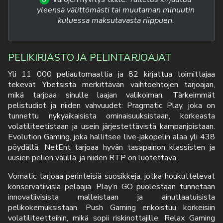
yleensä välittömästi tai muutaman minuutin
kuluessa maksutavasta riippuen
.
PELIKIRJASTO JA PELINTARJOAJAT
Yli 11 000 peliautomaattia ja 82 kirjattua toimittajaa
tekevät Ybetsistä merkittävän vaihtoehtojen tarjoajan,
mikä tarjoaa sinulle laajan valikoiman. Tärkeimmät
pelistudiot ja niiden vahvuudet: Pragmatic Play, joka on
tunnettu nykyaikaisista ominaisuuksistaan, korkeasta
volatiliteetistaan ja usein järjestettävistä kampanjoistaan.
Evolution Gaming, joka hallitsee live-jakopelin alaa yli 438
pöydällä. NetEnt tarjoaa hyvän tasapainon klassisten ja
uusien pelien välillä, ja niiden RTP on luotettava.
Vomatic tarjoaa perinteisiä suosikkeja, jotka houkuttelevat
konservatiivisia pelaajia. Play’n GO puolestaan tunnetaan
innovatiivisista malleistaan ja ainutlaatuisista
pelikokemuksistaan. Push Gaming erikoistuu korkeisiin
volatiliteetteihin, mikä sopii riskinottajille. Relax Gaming