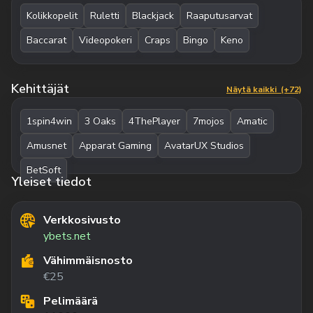
Kolikkopelit
Ruletti
Blackjack
Raaputusarvat
Baccarat
Videopokeri
Craps
Bingo
Keno
Kehittäjät
Näytä kaikki
(+72)
1spin4win
3 Oaks
4ThePlayer
7mojos
Amatic
Amusnet
Apparat Gaming
AvatarUX Studios
BetSoft
Yleiset tiedot
Verkkosivusto
ybets.net
Vähimmäisnosto
€25
Pelimäärä