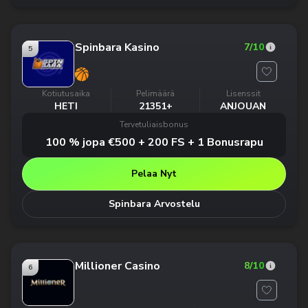
Spinbara Kasino
7
/10
5
Kotiutusaika
Pelimäärä
Lisenssit
HETI
21351+
ANJOUAN
Tervetuliaisbonus
100 % jopa €500 + 200 FS + 1 Bonusrapu
Pelaa Nyt
Spinbara Arvostelu
Millioner Casino
8
/10
6