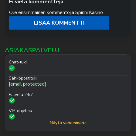
Ei vielä kommentteja
Ole ensimmäinen kommentoija Spinni Kasino
LISÄÄ KOMMENTTI
ASIAKASPALVELU
Chat-tuki
Sähköpostituki
[email protected]
Palvelu 24/7
VIP-ohjelma
Näytä vähemmän