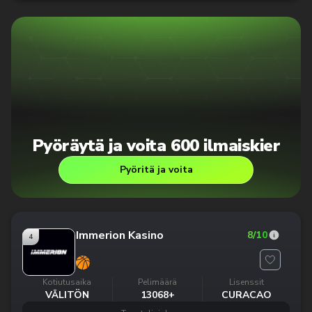
Pyöräytä ja voita 600 ilmaiskier
Pyöritä ja voita
Immerion Kasino
8
/10
4
Kotiutusaika
Pelimäärä
Lisenssit
VÄLITÖN
13068+
CURACAO