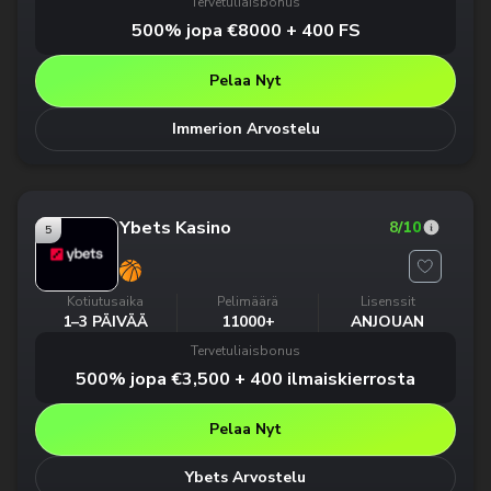
Tervetuliaisbonus
500% jopa €8000 + 400 FS
Pelaa Nyt
Immerion Arvostelu
Ybets Kasino
8
/10
5
Kotiutusaika
Pelimäärä
Lisenssit
1–3 PÄIVÄÄ
11000+
ANJOUAN
Tervetuliaisbonus
500% jopa €3,500 + 400 ilmaiskierrosta
Pelaa Nyt
Ybets Arvostelu