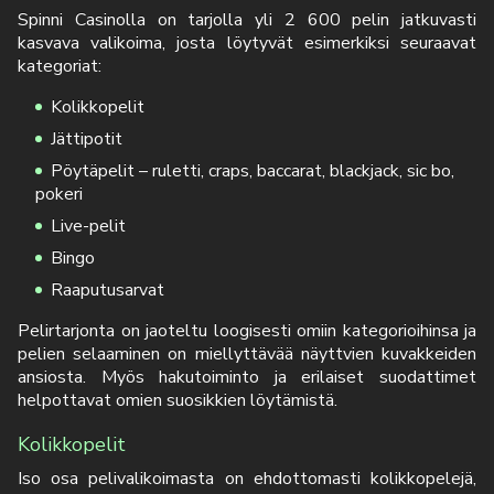
Spinni Casinolla on tarjolla yli 2 600 pelin jatkuvasti
kasvava valikoima, josta löytyvät esimerkiksi seuraavat
kategoriat:
Kolikkopelit
Jättipotit
Pöytäpelit – ruletti, craps, baccarat, blackjack, sic bo,
pokeri
Live-pelit
Bingo
Raaputusarvat
Pelirtarjonta on jaoteltu loogisesti omiin kategorioihinsa ja
pelien selaaminen on miellyttävää näyttvien kuvakkeiden
ansiosta. Myös hakutoiminto ja erilaiset suodattimet
helpottavat omien suosikkien löytämistä.
Kolikkopelit
Iso osa pelivalikoimasta on ehdottomasti kolikkopelejä,