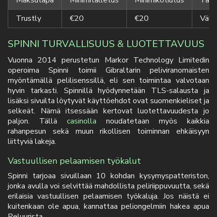
Maksutapa
Minimitalletus
Minimikotiutus
Tall
Trustly
€20
€20
Väli
SPINNI TURVALLISUUS & LUOTETTAVUUS
Vuonna 2014 perustetun Markor Technology Limitedin
operoima Spinni toimii Gibraltarin peliviranomaisten
myöntämällä pelilisenssillä, eli sen toimintaa valvotaan
hyvin tarkasti. Spinnillä hyödynnetään TLS-salausta ja
lisäksi sivuilta löytyvät käyttöehdot ovat suomenkieliset ja
selkeät. Nämä itsessään kertovat luotettavuudesta jo
paljon. Tällä
casinolla
noudatetaan myös kaikkia
rahanpesun sekä muun rikollisen toiminnan ehkäisyyn
liittyviä lakeja.
Vastuullisen pelaamisen työkalut
Spinni tarjoaa sivuillaan 10 kohdan kysymyspatteriston,
jonka avulla voi selvittää mahdollista peliriippuvuutta, sekä
erilaisia vastuullisen pelaamisen työkaluja. Jos näistä ei
kuitenkaan ole apua, kannattaa peliongelmiin hakea apua
Peluurista.