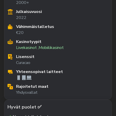
2000+
Julkaisuvuosi
2022
Vähimmäistalletus
€20
Kasinotyypit
Livekasinot ,
Mobiilikasinot
Lisenssit
Curacao
Yhteensopivat laitteet
Rajoitetut maat
Yhdysvallat
Hyvät puolet ✅