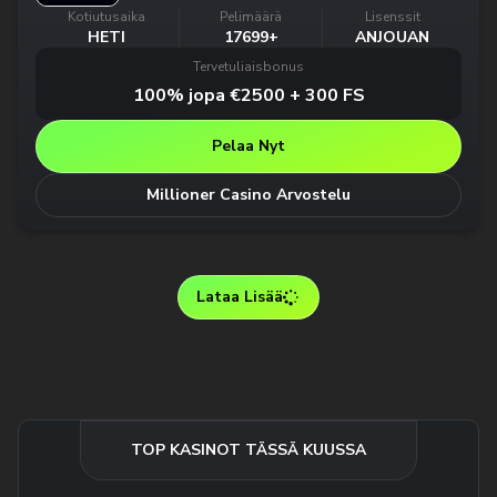
Kotiutusaika
Pelimäärä
Lisenssit
HETI
17699+
ANJOUAN
Tervetuliaisbonus
100% jopa €2500 + 300 FS
Pelaa Nyt
Millioner Casino Arvostelu
Lataa Lisää
TOP KASINOT TÄSSÄ KUUSSA