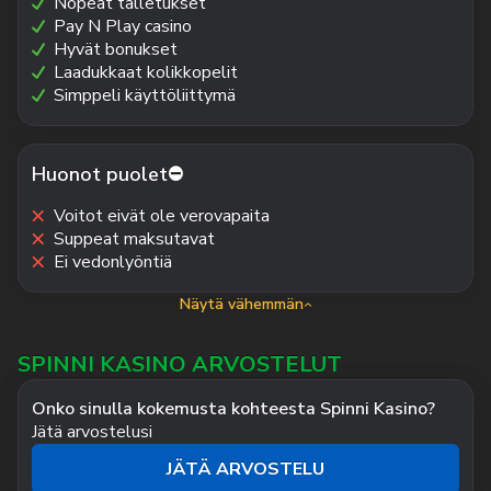
Nopeat talletukset
Pay N Play casino
Hyvät bonukset
Laadukkaat kolikkopelit
Simppeli käyttöliittymä
Huonot puolet⛔
Voitot eivät ole verovapaita
Suppeat maksutavat
Ei vedonlyöntiä
Näytä vähemmän
SPINNI KASINO ARVOSTELUT
Onko sinulla kokemusta kohteesta Spinni Kasino?
Jätä arvostelusi
JÄTÄ ARVOSTELU