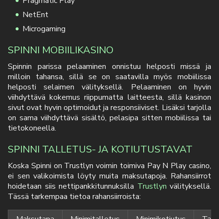
Pragmatic Play
NetEnt
Microgaming
SPINNI MOBIILIKASINO
Spinnin parissa pelaaminen onnistuu helposti missä ja
milloin tahansa, sillä se on saatavilla myös mobiilissa
helposti selaimen välityksellä. Pelaaminen on hyvin
viihdyttävä kokemus riippumatta laitteesta, sillä kasinon
sivut ovat hyvin optimoidut ja responsiiviset. Lisäksi tarjolla
on sama viihdyttävä sisältö, pelasipa sitten mobiilissa tai
tietokoneella.
SPINNI TALLETUS- JA KOTIUTUSTAVAT
Koska Spinni on Trustlyn voimin toimiva Pay N Play casino,
ei sen valikoimista löyty muita maksutapoja. Rahansiirrot
hoidetaan siis nettipankkitunnuksilla
Trustlyn
välityksellä.
Tässä tarkempaa tietoa rahansiirroista: