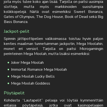
joita myös tulee koko ajan lisää. Tarjolla on paitsi uusimpia
slotteja, mutta myös markkinoiden suosituimpia
kolikkopelejä. Näitä ovat esimerkiksi Sweet Bonanza,
Gates of Olympus, The Dog House, Book of Dead sekä Big
Bass Bonanza.
Jackpot-pelit
Spinnin jättipottipelien valikoimassa toistuu hyvin paljon
kenties maailman tunnetuimman jackpotin, Mega Moolahin,
monet eri versiot. Tarjolla on paitsi Microgamingin
perinteinen Mega Moolah, mutta lisäksi esimerkiksi:
Joker Mega Moolah
Immortal Romance Mega Moolah
Mega Moolah Lucky Bells
Mega Moolah Goddess
Pöytäpelit
Kohdasta “Lautapelit” pelaaja voi löytää kymmenittäin
erilaisia pöytäpelejä, jotka ovat kasinopelaajien