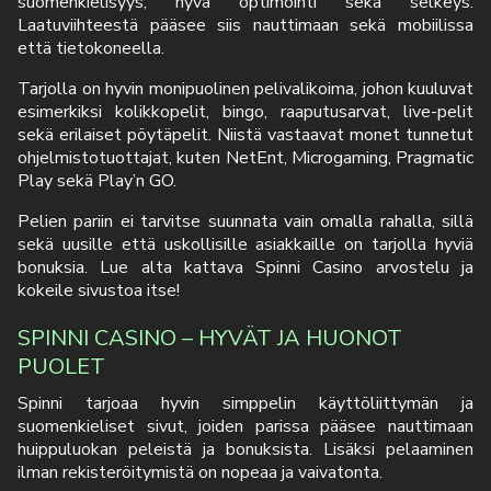
suomenkielisyys, hyvä optimointi sekä selkeys.
Laatuviihteestä pääsee siis nauttimaan sekä mobiilissa
että tietokoneella.
Tarjolla on hyvin monipuolinen pelivalikoima, johon kuuluvat
esimerkiksi kolikkopelit, bingo, raaputusarvat, live-pelit
sekä erilaiset pöytäpelit. Niistä vastaavat monet tunnetut
ohjelmistotuottajat, kuten NetEnt, Microgaming, Pragmatic
Play sekä Play’n GO.
Pelien pariin ei tarvitse suunnata vain omalla rahalla, sillä
sekä uusille että uskollisille asiakkaille on tarjolla hyviä
bonuksia. Lue alta kattava Spinni Casino arvostelu ja
kokeile sivustoa itse!
SPINNI CASINO – HYVÄT JA HUONOT
PUOLET
Spinni tarjoaa hyvin simppelin käyttöliittymän ja
suomenkieliset sivut, joiden parissa pääsee nauttimaan
huippuluokan peleistä ja bonuksista. Lisäksi pelaaminen
ilman rekisteröitymistä on nopeaa ja vaivatonta.