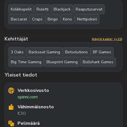
Kolikkopelit
Ruletti
Blackjack
Raaputusarvat
Baccarat
Craps
Bingo
Keno
Nettipokeri
Kehittäjät
Näytä kaikki
(+22)
3 Oaks
Backseat Gaming
Betsolutions
BF Games
Big Time Gaming
Blueprint Gaming
Bullshark Games
Yleiset tiedot
Verkkosivusto
spinni.com
Vähimmäisnosto
€30
Pelimäärä