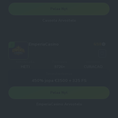
450% jopa €3500 + 325 FS
Pelaa Nyt
Talletus Menetelmät
Casoola Arvostelu
Pelaa Nyt
EmperiaCasino
6
/10
2
Kotiutusaika
Pelimäärä
Lisenssit
HETI
9726+
CURACAO
Tervetuliaisbonus
450% jopa €3500 + 325 FS
Minimitalletus
Pelaa Nyt
10 EUR, 10 USD, 10 GBP, 20 RON
EmperiaCasino Arvostelu
Tervetuliaisbonus
100%/€500