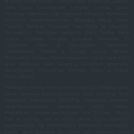
ja Nevis, Korea, Kuwait, Caymansaaret, Kazakstan, Libanon,
Saint Lucia, Liechtenstein, Lesotho, Liettua, Latvia,
Moldova, Makedonia, Mali, Myanmar, Mongolia, Martinique,
Malediivit, Uuden-Kaledonian, Nicaragua, Nepal, Oman,
Panama, Ranskan Polynesia, Saint-Pierre ja Miquelon,
Portugalissa, Portugalin tasavalta, Qatar, Serbia, Saudi
Arabia, Slovenia, Slovakia (Slovakia), Surinamin, El
Salvadorin, Turks- ja Caicossaaret, Tadžikistan,
Turkmenistan, Trinidad ja Tobago, Taiwan, Ukraina,
Yhdysvallat, Uruguay, itäisen tasavallan Uzbekistanin, Pyhä
istuin (Vatikaani), Saint Vincent ja Grenadiinit, Venezuela,
Neitsytsaaret Yhdysvaltain, Vietnam, Wallis ja Futuna,
Etelä-Afrikka.
Primeslots on
Siru talletus kasino
joka Siru Mobilea paitsi
tukee seuraavia pankkijärjestelmia: Solo,
EntroPay
,
Visa
,
InstaDebit, MasterCard, Click2Pay, ClickandBuy,
Neteller
,
Skrill-Moneybookers,
pankkisiirto
, sofort Pankki-,
Paysafecard, Giropay, ihanteellinen, Visa Electron, Ukash,
Poli ja
ecoPayz
. Jos et löydä oikeaa tietoa käyttäjän
sopimuksessa tai viitekohdasta Primeslots netticasino,
pyydä apua palvelua ja tukea. He auttavat sinua