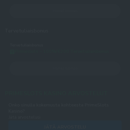
Hanki bonus
Tervetuliaisbonus
Tervetuliaisbonus
Primeslots – 100%/€200 Tervetuliaisbonus
Hanki bonus
PRIMESLOTS KASINO ARVOSTELUT
Onko sinulla kokemusta kohteesta PrimeSlots
Kasino?
Jätä arvostelusi
JÄTÄ ARVOSTELU