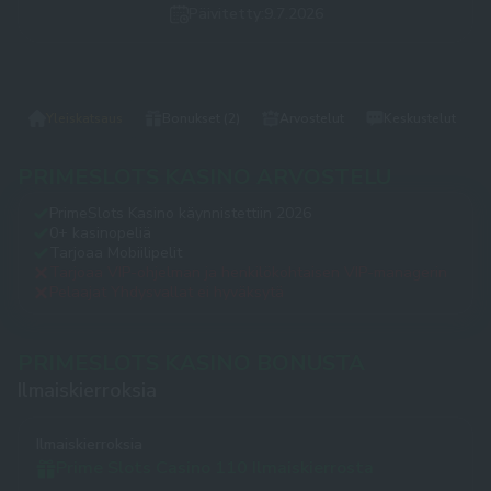
Päivitetty:
9.7.2026
Yleiskatsaus
Bonukset (2)
Arvostelut
Keskustelut
PRIMESLOTS KASINO ARVOSTELU
PrimeSlots Kasino käynnistettiin 2026
0+ kasinopeliä
Tarjoaa Mobiilipelit
Tarjoaa VIP-ohjelman ja henkilökohtaisen VIP-managerin
Pelaajat Yhdysvallat ei hyväksytä
PRIMESLOTS KASINO BONUSTA
Ilmaiskierroksia
Ilmaiskierroksia
Prime Slots Casino 110 Ilmaiskierrosta