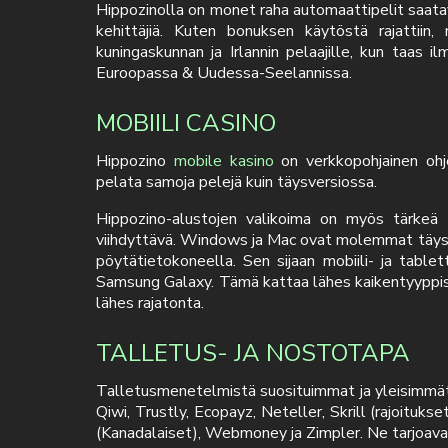
Hippozinolla on monet raha automaattipelit saatav
kehittäjiä. Kuten bonuksen käytöstä rajattii
kuningaskunnan ja Irlannin pelaajille, kun taas il
Euroopassa & Uudessa-Seelannissa.
MOBIILI CASINO
Hippozino
mobile kasino
on verkkopohjainen ohje
pelata samoja pelejä kuin täysversiossa.
Hippozino-alustojen valikoima on myös tärkeä 
viihdyttävä. Windows ja Mac ovat molemmat täysin 
pöytätietokoneella. Sen sijaan mobiili- ja tablet
Samsung Galaxy. Tämä kattaa lähes kaikentyyppis
lähes rajatonta.
TALLETUS- JA NOSTOTAPA
Talletusmenetelmistä suosituimmat ja yleisimmät
Qiwi, Trustly, Ecopayz, Neteller, Skrill (rajoitukse
(Kanadalaiset), Webmoney ja Zimpler. Ne tarjoava