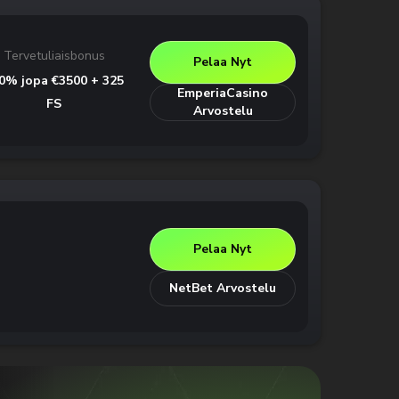
Tervetuliaisbonus
Pelaa Nyt
0% jopa €3500 + 325
EmperiaCasino
FS
Arvostelu
Pelaa Nyt
NetBet Arvostelu