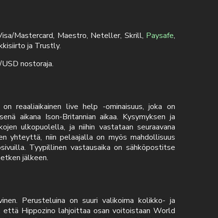
isa/Mastercard, Maestro, Neteller, Skrill,
Paysafe
,
isiirto ja Trustly.
/USD nostoraja.
on reaaliaikainen live help -ominaisuus, joka on
isenä aikana Ison-Britannian aikaa. Kysymyksen ja
ojen ulkopuolella, ja niihin vastataan seuraavana
en yhteyttä, niin pelaajalla on myös mahdollisuus
sivuilla. Tyypillinen vastausaika on sähköpostitse
hetken jälkeen.
vinen. Perusteluina on suuri valikoima kolikko- ja
, että Hippozino lahjoittaa osan voitoistaan World