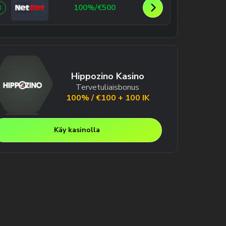
100%/€500
3
Hippozino Kasino
Tervetuliaisbonus
100% / €100 + 100 IK
Käy kasinolla