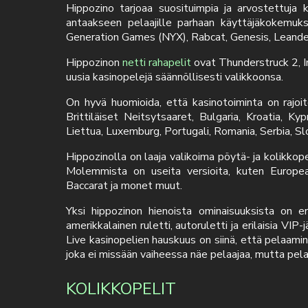
Hippozino tarjoaa suosituimpia ja arvostettuja 
antaakseen pelaajille parhaan käyttäjäkokemuk
Generation Games (NYX), Rabcat, Genesis, Leander
Hippozinon
netti rahapelit
ovat Thunderstruck 2, I
uusia kasinopelejä säännöllisesti valikkoonsa.
On hyvä huomioida, että kasinotoiminta on rajoit
Brittiläiset Neitsytsaaret, Bulgaria, Kroatia, Kyp
Liettua, Luxemburg, Portugali, Romania, Serbia, Slo
Hippozinolla on laaja valikoima pöytä- ja kolikkope
Molemmista on useita versioita, kuten Europe
Baccarat ja monet muut.
Yksi hippozinon hienoista ominaisuuksista on eri
amerikkalainen ruletti, autoruletti ja erilaisia VIP-j
Live kasinopelien hauskuus on siinä, että pelaami
joka ei missään vaiheessa näe pelaajaa, mutta pel
KOLIKKOPELIT