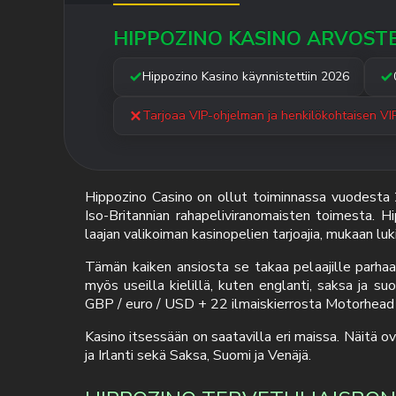
HIPPOZINO KASINO ARVOST
Hippozino Kasino käynnistettiin 2026
Tarjoaa VIP-ohjelman ja henkilökohtaisen V
Hippozino Casino on ollut toiminnassa vuodesta 
Iso-Britannian rahapeliviranomaisten toimesta. 
laajan valikoiman kasinopelien tarjoajia, mukaan l
Tämän kaiken ansiosta se takaa pelaajille parha
myös useilla kielillä, kuten englanti, saksa ja
GBP / euro / USD + 22 ilmaiskierrosta Motorhead S
Kasino itsessään on saatavilla eri maissa. Näitä o
ja Irlanti sekä Saksa, Suomi ja Venäjä.