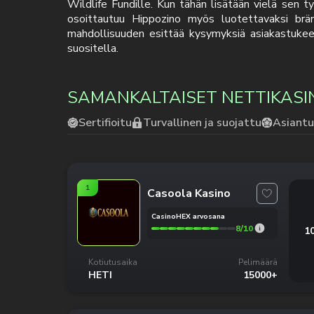
Wildlife Fundille. Kun tähän lisätään vielä sen ty
osoittautuu Hippozino myös luotettavaksi brän
mahdollisuuden esittää kysymyksiä asiakastukee
suositella.
SAMANKALTAISET NETTIKASI
Sertifioitu
Turvallinen ja suojattu
Asiantu
1
Casoola Kasino
CasinoHEX arvosana
8
/10
1
Kotiutusaika
Pelimäärä
HETI
15000+