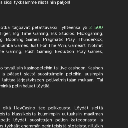
 siksi tykkäämme niistä niin paljon!
 jotka tarjoavat pelattavaksi yhteensä yli
2 500
Tiger, Big Time Gaming, Elk Studios, Microgaming,
ng, Booming Games, Pragmatic Play, Thunderkick,
alamba Games, Just For The Win, Gameart, Nolimit
me Gaming, Push Gaming, Evolution Play Games,
tavallisiin kasinopeleihin tai live casinoon. Kasinon
 ja pääset sieltä suosituimpiin peleihin, uusimpiin
s laittaa järjestykseen pelivalmistajan mukaan. Tai
 minkä pelin haluat löytää.
jä eikä HeyCasino tee poikkeusta. Löydät sieltä
oista klassikoista kuumimpiin uutuuksiin maailman
 pelit löydät suosittujen pelien kategoriasta ja
as tykkäät enemmän perinteisistä sloteista, niilläkin