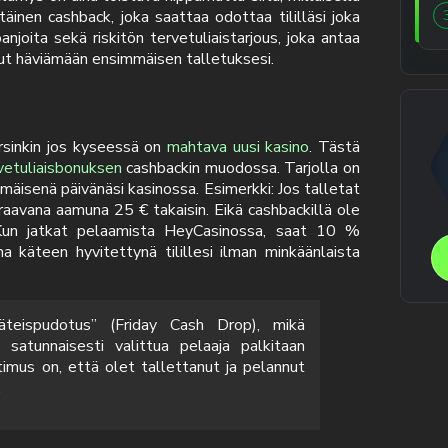
äinen cashback, joka saattaa odottaa tililläsi joka
joita sekä riskitön tervetuliaistarjous, joka antaa
tut häviämään ensimmäisen talletuksesi.
arsinkin jos kyseessä on
mahtava uusi kasino
. Tästä
vetuliaisbonuksen
cashbackin muodossa. Tarjolla on
mmäisenä päivänäsi kasinossa. Esimerkki: Jos talletat
raavana aamuna 25 € takaisin. Eikä cashbackillä ole
i. Kun jatkat pelaamista HeyCasinossa, saat 10 %
käteen hyvitettynä tilillesi ilman minkäänlaista
teispudotus” (Friday Cash Drop), mikä
satunnaisesti valittua pelaaja palkitaan
timus on, että olet tallettanut ja pelannut
.