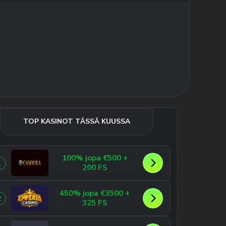
TOP KASINOT TÄSSÄ KUUSSA
100% jopa €500 +
1
200 FS
450% jopa €3500 +
2
325 FS