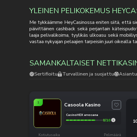
YLEINEN PELIKOKEMUS HEYC
Me tykkäämme HeyCasinossa eniten siitä, että sie
päivittäinen cashback sekä perjantain käteispudo
laaja pelivalikoima, tyylikäs ulkoasu sekä mobiiliy
vastaa nykyajan pelaajien tarpeisiin juuri oikealla ta
SAMANKALTAISET NETTIKASI
Sertifioitu
Turvallinen ja suojattu
Asiantu
1
Casoola Kasino
CasinoHEX arvosana
8
/10
1
Kotiutusaika
Pelimäärä