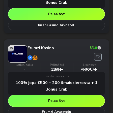
Bonus Crab
Pelaa Nyt
BuranCasino Arvostelu
Frumzi Kasino
8
/10
25
Kotiutusaika
Pelimäärä
Lisenssit
-
11584+
ANJOUAN
Tervetuliaisbonus
100% jopa €500 + 200 ilmaiskierrosta + 1
Bonus Crab
Pelaa Nyt
Frumzi Arvostelu