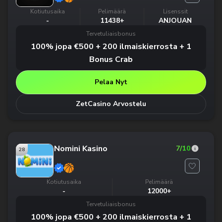
Kotiutusaika
Pelimäärä
Lisenssit
-
11438+
ANJOUAN
Tervetuliaisbonus
100% jopa €500 + 200 ilmaiskierrosta + 1
Bonus Crab
Pelaa Nyt
ZetCasino Arvostelu
Nomini Kasino
7
/10
28
Kotiutusaika
Pelimäärä
-
12000+
Tervetuliaisbonus
100% jopa €500 + 200 ilmaiskierrosta + 1