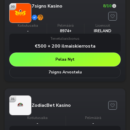
7signs Kasino
8
/10
30
Kotiutusaika
Pelimäärä
Lisenssit
-
8974+
IRELAND
Tervetuliaisbonus
€500 + 200 ilmaiskierrosta
Pelaa Nyt
7signs Arvostelu
31
ZodiacBet Kasino
Kotiutusaika
Pelimäärä
-
-