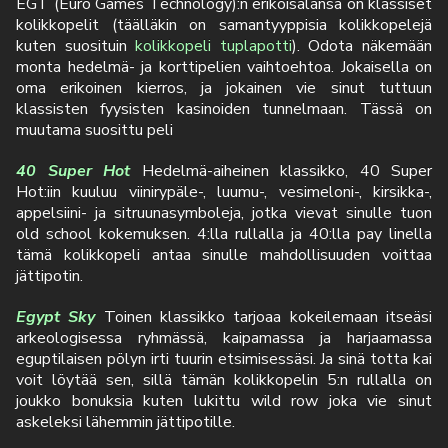
EGT (Euro Games Technology):n erikoisalansa on klassiset
kolikkopelit (täälläkin on samantyyppisia kolikkopelejä
kuten suosituin
kolikkopeli tuplapotti
). Odota näkemään
monta hedelmä- ja korttipelien vaihtoehtoa. Jokaisella on
oma erikoinen kierros, ja jokainen vie sinut tuttuun
klassisten fyysisten kasinoiden tunnelmaan. Tässä on
muutama suosittu peli
40 Super Hot
Hedelmä-aiheinen klassikko, 40 Super
Hot:iin kuuluu viinirypäle-, luumu-, vesimeloni-, kirsikka-,
appelsiini- ja sitruunasymboleja, jotka vievat sinulle tuon
old school kokemuksen. 4:lla rullalla ja 40:lla pay linella
tämä kolikkopeli antaa sinulle mahdollisuuden voittaa
jättipotin.
Egypt Sky
Toinen klassikko tarjoaa kokeilemaan itseäsi
arkeologisessa ryhmässä, kaipamassa ja harjaamassa
eguptilaisen pölyn irti tuurin etsimisessäsi. Ja sinä totta kai
voit löytää sen, sillä tämän kolikkopelin 5:n rullalla on
joukko bonuksia kuten lukittu wild row joka vie sinut
askeleksi lähemmin jättipotille.