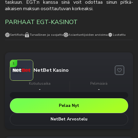
taskuun. EGT:n kanssa sinä voit odottaa sinun pitkä-
aikaisen maksun osoittautuvan korkeaksi.
PARHAAT EGT-KASINOT
Sertifioitu
Turvallinen ja suojattu
Asiantuntijoiden arvioima
Luotettu
1
NetBet Kasino
Kotiutusaika
Pelimäärä
-
-
Pelaa Nyt
NetBet Arvostelu