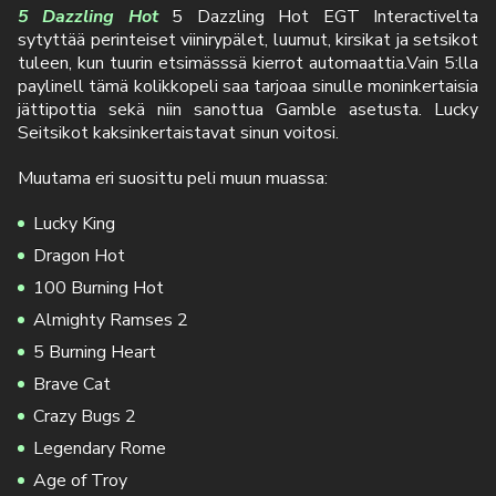
5 Dazzling Hot
5 Dazzling Hot EGT Interactivelta
sytyttää perinteiset viinirypälet, luumut, kirsikat ja setsikot
tuleen, kun tuurin etsimässsä kierrot automaattia.Vain 5:lla
paylinell tämä kolikkopeli saa tarjoaa sinulle moninkertaisia
jättipottia sekä niin sanottua Gamble asetusta. Lucky
Seitsikot kaksinkertaistavat sinun voitosi.
Muutama eri suosittu peli muun muassa:
Lucky King
Dragon Hot
100 Burning Hot
Almighty Ramses 2
5 Burning Heart
Brave Cat
Crazy Bugs 2
Legendary Rome
Age of Troy