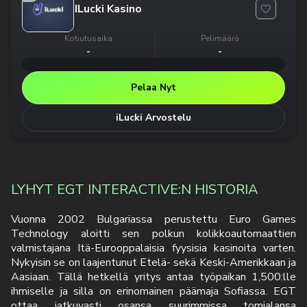
ILucki Kasino
Kotiutusaika
Pelimäärä
-
-
Pelaa Nyt
iLucki Arvostelu
LYHYT EGT INTERACTIVE:N HISTORIA
Vuonna 2002 Bulgariassa perustettu Euro Games
Technology aloitti sen polkun kolikkoautomaattien
valmistajana Itä-Eurooppalaisia fyysisia kasinoita varten.
Nykyisin se on laajentunut Etelä- sekä Keski-Amerikkaan ja
Aasiaan. Tällä hetkellä yritys antaa työpaikan 1,500:lle
ihmiselle ja silla on erinomainen päämaja Sofiassa. EGT
ottaa jatkuvasti osansa suurimmissa tomialansa