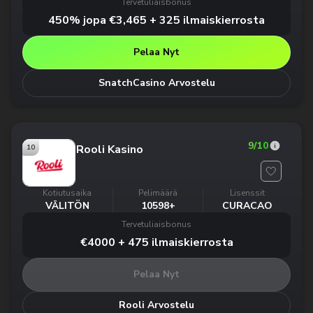
Tervetuliaisbonus
450% jopa €3,465 + 325 ilmaiskierrosta
Pelaa Nyt
SnatchCasino Arvostelu
9
/10
Rooli Kasino
10
Kotiutusaika
Pelimäärä
Lisenssit
VÄLITÖN
10598+
CURACAO
Tervetuliaisbonus
€4000 + 475 ilmaiskierrosta
Pelaa Nyt
Rooli Arvostelu