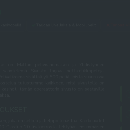
U
 kasinopeliä
Tarjoaa Live Jakaja & Mobiilipelit
Tarjoaa VI
 se on Maltan peliviranomaisen ja Yhdistyneen
 sääntelemä. Sivusto tarjoaa nettikolikkopelejä,
 Pelivalikoima sisältää yli 500 peliä, joista suurin osa
rvostelua tutustumme kaikkeen, mitä sivustolla on
en kasinot, tämän operaattorin sivusto on saatavilla
saksa.
JOUKSET
en, joka on selkeä ja helppo lunastaa. Kaikki uudet
0 € asti + 20 lisäkierrosta tehtyään ensimmäisen