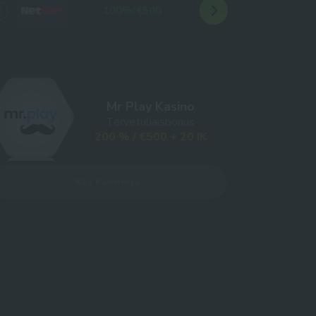
100%/€500
3
Mr Play Kasino
Tervetuliaisbonus
200 % / €500 + 20 IK
Käy kasinolla