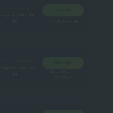
Tervetuliaisbonus
Pelaa Nyt
00% jopa €500 + 200
Casoola Arvostelu
FS
Tervetuliaisbonus
Pelaa Nyt
0% jopa €3500 + 325
EmperiaCasino
FS
Arvostelu