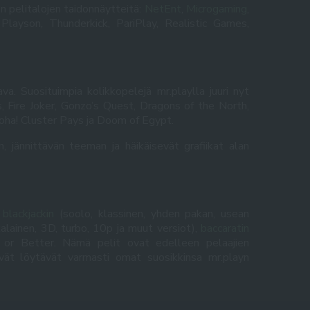
en pelitalojen taidonnäytteitä:
NetEnt
,
Microgaming
,
 Playson, Thunderkick, PariPlay, Realistic Games,
ava. Suosituimpia kolikkopelejä mr.playlla juuri nyt
ds, Fire Joker, Gonzo’s Quest, Dragons of the North,
ha! Cluster Pays ja Doom of Egypt.
an, jännittävän teeman ja häikäisevät grafiikat alan
n
blackjackin
(soolo, klassinen, yhden pakan, usean
alainen, 3D, turbo, 10p ja muut versiot),
baccaratin
 or Better. Nämä pelit ovat edelleen pelaajien
ävät löytävät varmasti omat suosikkinsa mr.playn