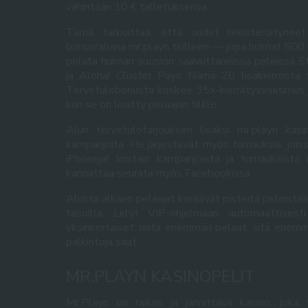
vähintään 10 € talletuksensa.
Tämä tarkoittaa, että uudet rekisteröityneet
bonusrahana mr.playn tililleen — jopa huimat 500 €
pelata huiman suosion saavuttaneissa peleissä S
ja Aloha! Cluster Pays Nämä 20 lisäkierrosta 
Tervetulobonusta koskee 35x-kierrätysvaatimus ja
kun se on lisätty pelaajan tilille.
Alun tervetulotarjouksen lisäksi mr.playn kasi
kampanjoita. He järjestävät myös turnauksia, joiss
iPhoneja! Joistain kampanjoista ja turnauksista
kannattaa seurata myös Facebookissa.
Alusta alkaen pelaajat keräävät pisteitä peleistä
tasoilla. Liityt VIP-ohjelmaan automaattises
yksinkertaiset: mitä enemmän pelaat, sitä enemmä
palkintoja saat.
MR.PLAYN KASINOPELIT
Mr.Playn on raikas ja jännittävä kasino, joka 