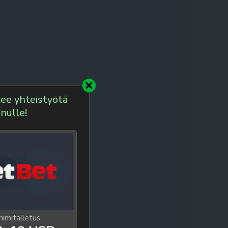
tee yhteistyötä
nulle!
nimitalletus