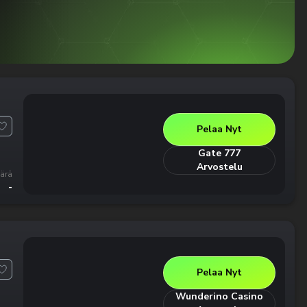
Pelaa Nyt
Gate 777
Arvostelu
ärä
-
Pelaa Nyt
Wunderino Casino