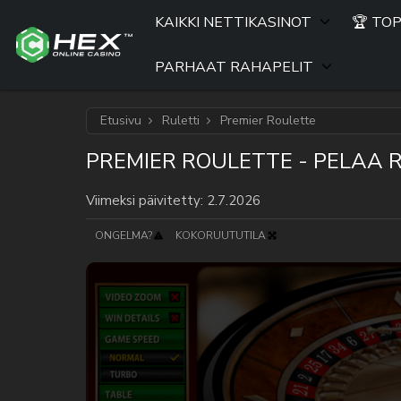
KAIKKI NETTIKASINOT
🏆 TOP
PARHAAT RAHAPELIT
Etusivu
Ruletti
Premier Roulette
PREMIER ROULETTE - PELAA 
Viimeksi päivitetty:
2.7.2026
ONGELMA?
KOKORUUTUTILA