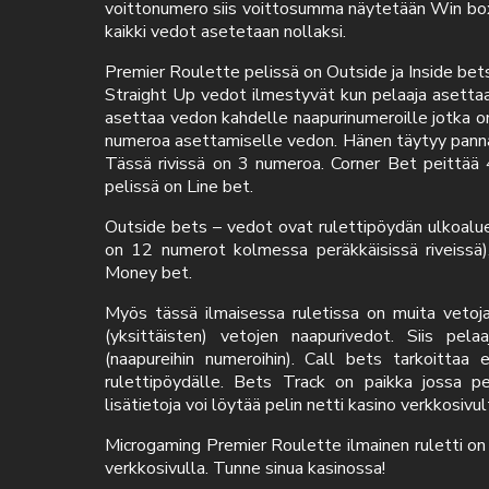
voittonumero siis voittosumma näytetään Win boxis
kaikki vedot asetetaan nollaksi.
Premier Roulette pelissä on Outside ja Inside bets
Straight Up vedot ilmestyvät kun pelaaja asettaa
asettaa vedon kahdelle naapurinumeroille jotka on 
numeroa asettamiselle vedon. Hänen täytyy panna p
Tässä rivissä on 3 numeroa. Corner Bet peittää
pelissä on Line bet.
Outside bets – vedot ovat rulettipöydän ulkoal
on 12 numerot kolmessa peräkkäisissä riveissä
Money bet.
Myös tässä ilmaisessa ruletissa on muita veto
(yksittäisten) vetojen naapurivedot. Siis pel
(naapureihin numeroihin). Call bets tarkoittaa
rulettipöydälle. Bets Track on paikka jossa p
lisätietoja voi löytää pelin netti kasino verkkosivul
Microgaming Premier Roulette ilmainen ruletti on i
verkkosivulla. Tunne sinua kasinossa!