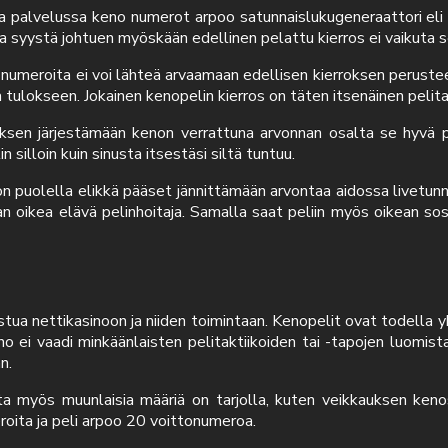
sa palvelussa keno numerot arpoo satunnaislukugeneraattori eli 
syystä johtuen myöskään edellinen pelattu kierros ei vaikuta s
ia numeroita ei voi lähteä arvaamaan edellisen kierroksen perustee
en tulokseen. Jokainen kenopelin kierros on täten itsenäinen peli
uksen järjestämään kenon verrattuna arvonnan osalta se hyvä pu
 silloin kuin sinusta itsestäsi siltä tuntuu.
on puolella elikkä pääset jännittämään arvontaa aidossa livetunn
n oikea elävä pelinhoitaja. Samalla saat peliin myös oikean sos
ua nettikasinoon ja niiden toimintaan. Kenopelit ovat todella yk
o ei vaadi minkäänlaisten pelitaktiikoiden tai -tapojen luomis
n.
myös muunlaisia määriä on tarjolla, kuten veikkauksen kenos
roita ja peli arpoo 20 voittonumeroa.