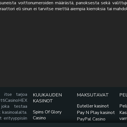
 osuneista voittonumeroiden määrästä, panoksesta sekä valittu
tori eli sinun ei tarvitse miettiä aiempia kierroksia tai mahdolli
itse tarjoa
KUUKAUDEN
MAKSUTAVAT
PE
ettiCasinoHEX
KASINOT
Euteller kasinot
Pel
 joka testaa
Spins Of Glory
 kasinoalalta.
Pay N Play kasinot
Kasi
Casino
 erityyppisiin
var
PayPal Casino
Vegas Hero Casino
Mit
Osuuspankki