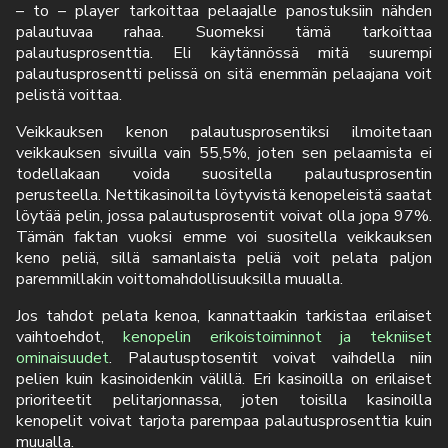
– to – player tarkoittaa pelaajalle panostuksiin nähden
palautuvaa rahaa. Suomeksi tämä tarkoittaa
palautusprosenttia. Eli käytännössä mitä suurempi
palautusprosentti pelissä on sitä enemmän pelaajana voit
pelistä voittaa.
Veikkauksen kenon palautusprosentiksi ilmoitetaan
veikkauksen sivuilla vain 55,5%, joten sen pelaamista ei
todellakaan voida suositella palautusprosentin
perusteella. Nettikasinoilta löytyvistä kenopeleistä saatat
löytää pelin, jossa palautusprosentit voivat olla jopa 97%.
Tämän faktan vuoksi emme voi suositella veikkauksen
keno peliä, sillä samanlaista peliä voit pelata paljon
paremmillakin voittomahdollisuuksilla muualla.
Jos tahdot pelata kenoa, kannattaakin tarkistaa erilaiset
vaihtoehdot,
kenopelin erikoistoiminnot ja tekniiset
ominaisuudet
. Palautusptosentit voivat vaihdella niin
pelien kuin kasinoidenkin välillä. Eri kasinoilla on erilaiset
prioriteetit pelitarjonnassa, joten toisilla kasinoilla
kenopelit voivat tarjota parempaa palautusprosenttia kuin
muualla.