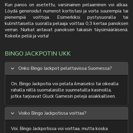
Kun panos on asetettu, varsinainen pelaaminen voi alkaa.
Löydä generoidut numerot kortistasi ja voita suurempia tai
pienempiä voittoja. Esimerkiksi pystysuoralla tai
kulmittaisella suoralla pelaaja voittaa 0,3 kertaa panoksen
verran. Nurkat antavat panoksen takaisin täysimääräisenä.
Kokeile peliä ja voita!
BINGO JACKPOTIN UKK
Onko Bingo Jackpot pelattavissa Suomessa?
On, Bingo Jackpotia voi pelata ilmaiseksi tai oikealla
rahalla niillä suomalaisille suunnatuilla kasinoilla,
jotka tarjoavat Gluck Gamesin pelejä asiakkailleen.
Voiko Bingo Jackpotissa voittaa?
Voi, Bingo Jackpotissa voi voittaa, mutta koska