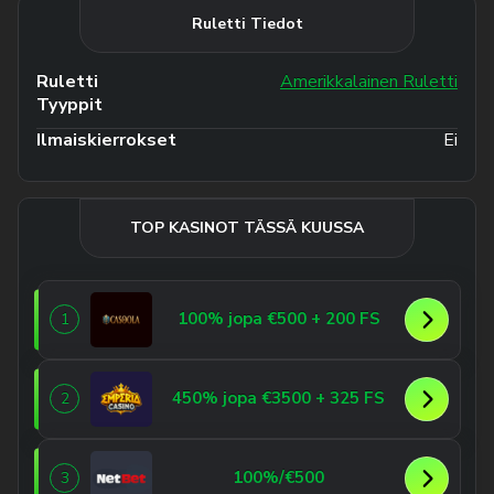
Ruletti Tiedot
Ruletti
Amerikkalainen Ruletti
Tyyppit
Ilmaiskierrokset
Ei
TOP KASINOT TÄSSÄ KUUSSA
100% jopa €500 + 200 FS
1
450% jopa €3500 + 325 FS
2
100%/€500
3