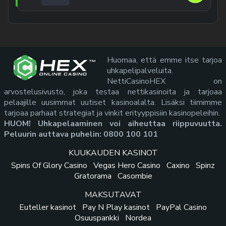
Huomaa, että emme itse tarjoa
uhkapelipalveluita.
NettiCasinoHEX on
arvostelusivusto, joka testaa nettikasinoita ja tarjoaa
pelaajille uusimmat uutiset kasinoalalta. Lisäksi tiimimme
tarjoaa parhaat strategiat ja vinkit erityyppisiin kasinopeleihin.
HUOM! Uhkapelaaminen voi aiheuttaa riippuvuutta.
Peluurin auttava puhelin: 0800 100 101
KUUKAUDEN KASINOT
Spins Of Glory Casino
Vegas Hero Casino
Caxino
Spinz
Gratorama
Casombie
MAKSUTAVAT
Euteller kasinot
Pay N Play kasinot
PayPal Casino
Osuuspankki
Nordea