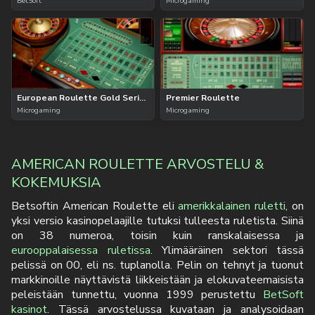
BetSoft
Microgaming
European Roulette Gold Series
Premier Roulette
Microgaming
Microgaming
AMERICAN ROULETTE ARVOSTELU &
KOKEMUKSIA
Betsoftin American Roulette eli
amerikkalainen ruletti
, on
yksi versio kasinopelaajille tutuksi tulleesta ruletista. Siinä
on 38 numeroa, toisin kuin ranskalaisessa ja
eurooppalaisessa ruletissa
. Ylimääräinen sektori tässä
pelissä on 00, eli ns. tuplanolla. Pelin on tehnyt ja tuonut
markkinoille näyttävistä liikkeistään ja elokuvateemaisista
peleistään tunnettu, vuonna 1999 perustettu
BetSoft
kasinot
. Tässä arvostelussa kuvataan ja analysoidaan