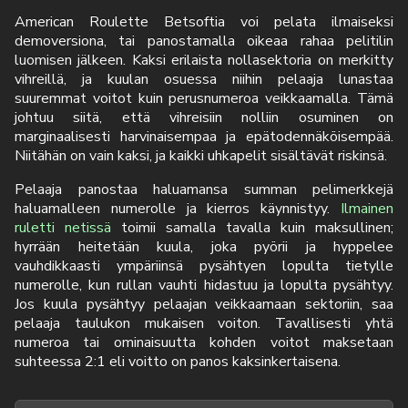
American Roulette Betsoftia voi pelata ilmaiseksi
demoversiona, tai panostamalla oikeaa rahaa pelitilin
luomisen jälkeen. Kaksi erilaista nollasektoria on merkitty
vihreillä, ja kuulan osuessa niihin pelaaja lunastaa
suuremmat voitot kuin perusnumeroa veikkaamalla. Tämä
johtuu siitä, että vihreisiin nolliin osuminen on
marginaalisesti harvinaisempaa ja epätodennäköisempää.
Niitähän on vain kaksi, ja kaikki uhkapelit sisältävät riskinsä.
Pelaaja panostaa haluamansa summan pelimerkkejä
haluamalleen numerolle ja kierros käynnistyy.
Ilmainen
ruletti netissä
toimii samalla tavalla kuin maksullinen;
hyrrään heitetään kuula, joka pyörii ja hyppelee
vauhdikkaasti ympäriinsä pysähtyen lopulta tietylle
numerolle, kun rullan vauhti hidastuu ja lopulta pysähtyy.
Jos kuula pysähtyy pelaajan veikkaamaan sektoriin, saa
pelaaja taulukon mukaisen voiton. Tavallisesti yhtä
numeroa tai ominaisuutta kohden voitot maksetaan
suhteessa 2:1 eli voitto on panos kaksinkertaisena.