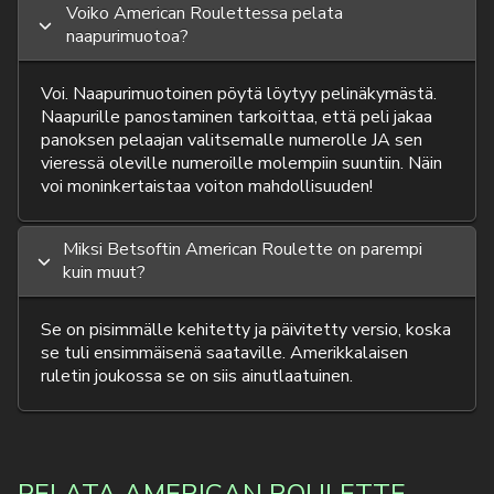
Voiko American Roulettessa pelata
naapurimuotoa?
Voi. Naapurimuotoinen pöytä löytyy pelinäkymästä.
Naapurille panostaminen tarkoittaa, että peli jakaa
panoksen pelaajan valitsemalle numerolle JA sen
vieressä oleville numeroille molempiin suuntiin. Näin
voi moninkertaistaa voiton mahdollisuuden!
Miksi Betsoftin American Roulette on parempi
kuin muut?
Se on pisimmälle kehitetty ja päivitetty versio, koska
se tuli ensimmäisenä saataville. Amerikkalaisen
ruletin joukossa se on siis ainutlaatuinen.
PELATA AMERICAN ROULETTE