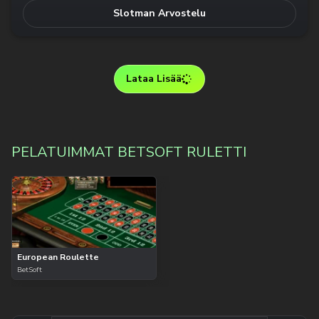
Slotman Arvostelu
Lataa Lisää
PELATUIMMAT BETSOFT RULETTI
European Roulette
BetSoft