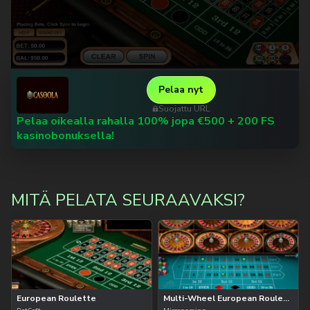
Pelaa nyt
Suojattu URL
Pelaa oikealla rahalla 100% jopa €500 + 200 FS
kasinobonuksella!
MITÄ PELATA SEURAAVAKSI?
European Roulette
Multi-Wheel European Roulette Gold Series