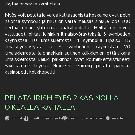
löytää onnekas symboleja.
Myös voit pelata ja varoa kultasuonista koska ne ovat pelin
hajonta symbolit ja niillä on valta maksaa sinulle jopa 100
kertaa oman yhteensä vaakalaudalla. Heillä on myös
valtuudet johtaa joihinkin ilmaispyöräytyksiä, 3 symbolien
käynnistää 10 ilmaiskierrosta, 4 symbolia liipaisu 15
ilmaispyöräytystä ja 5 symbolien käynnistää 20
ilmaiskierrosta. Ja onnekkain uutinen kaikkien on, että aikana
ilmaiskierrosta kaikki palkinnot ovat kolminkertaistuneet!
Sivultamme löydät NextGen Gaming pelata parhaat
kasinopelit kolikkopelit!
PELATA IRISH EYES 2 KASINOLLA
OIKEALLA RAHALLA
Sertifioitu
Turvallinen ja suojattu
Asiantuntijoiden arvioima
Luotettu