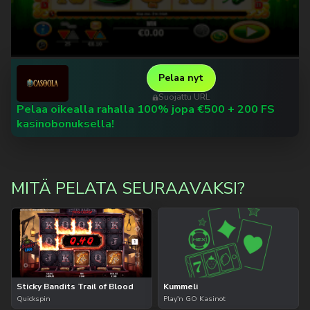
Pelaa nyt
Suojattu URL
Pelaa oikealla rahalla 100% jopa €500 + 200 FS
kasinobonuksella!
MITÄ PELATA SEURAAVAKSI?
Sticky Bandits Trail of Blood
Kummeli
Quickspin
Play'n GO Kasinot