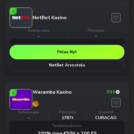
1
NetBet Kasino
Kotiutusaika
Pelimäärä
-
-
Pelaa Nyt
NetBet Arvostelu
Wazamba Kasino
7
/10
2
Kotiutusaika
Pelimäärä
Lisenssit
-
1787+
CURACAO
Tervetuliaisbonus
100% jopa €500 + 200 FS