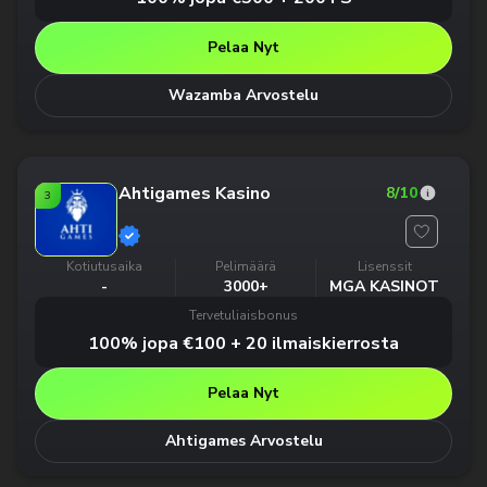
Pelaa Nyt
Wazamba Arvostelu
Ahtigames Kasino
8
/10
3
Kotiutusaika
Pelimäärä
Lisenssit
-
3000+
MGA KASINOT
Tervetuliaisbonus
100% jopa €100 + 20 ilmaiskierrosta
Pelaa Nyt
Ahtigames Arvostelu