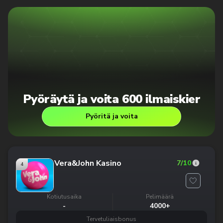
Pyöräytä ja voita 600 ilmaiskier
Pyöritä ja voita
Vera&John Kasino
7
/10
4
Kotiutusaika
Pelimäärä
-
4000+
Tervetuliaisbonus