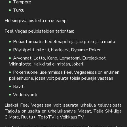
Tampere
Turku
Helsingissä pisteitä on useampi.
Feel Vegas pelipisteiden tarjontaa:
Peliautomaatit: hedelmäpelejä, jackpotteja ja muita
Pöytäpelit: ruletti, blackjack, Dynamic Poker
Arvonnat: Lotto, Keno, Lomatonni, Eurojackpot,
Vikinglotto, Kaikki tai ei mitään, Jokeri
Pokerihuone: useimmissa Feel Vegaseissa on erillinen
pokerihuone, jossa voit pelata toisia pelaajia vastaan
Ravit
Vedonlyönti
Lisäksi Feel Vegasissa voit seurata urheilua televisiosta.
Tarjolla on useita eri urheilukanavia: Viasat, Telia SM-liiga,
C More, Ruutu+, TotoTV ja VeikkausTV.