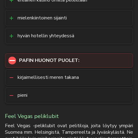
erilainen kasino omilla peleillään
mielenkiintoinen sijainti
hyvän hotellin yhteydessä
PAFIN HUONOT PUOLET:
kirjaimellisesti meren takana
pieni
Feel Vegas peliklubit
Feel Vegas -peliklubit ovat pelitiloja, joita löytyy ympäri
Suomea mm. Helsingistä, Tampereelta ja Jyväskylästä. Ne