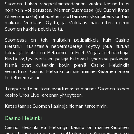
Suomen tiukan rahapelilainsäädännön vuoksi kasinoita ei
noin vain voi perustaa. Manner-Suomessa (eli Suomi ilman
Ahvenanmaata) rahapelien tuottamisen yksinoikeus on lain
mukaan Veikkaus Oy:llä, ja Veikkaus näin ollen operoi
Suomen kaikkia pelipisteitä.
Suomessa on toki muitakin pelipaikkoja kuin Casino
Helsinki. Yksittäisiä hedelmäpelejä löytyy joka nurkan
takaa, ja lisäksi on Pelaamo- ja Feel Vegas -pelipaikkoja.
Niistä löytyy useita eri pelejä kätevästi yhdessä paikassa.
Nämä ovat kuitenkin kovin pieniä Casino Helsinkiin
verrattuna. Casino Helsinki on siis manner-Suomen ainoa
todellinen kasino.
Tampereelle on tosin avautumassa manner-Suomen toinen
kasino Uros Live -areenan yhteyteen.
Katsotaanpa Suomen kasinoja hieman tarkemmin.
Casino Helsinki
Casino Helsinki eli Helsingin kasino on manner-Suomen
ainoa kasino, joten moni mieltääkin sen Suomen ainoaksi